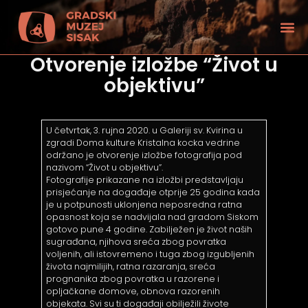
Otvorenje izložbe “Život u
objektivu”
U četvrtak, 3. rujna 2020. u Galeriji sv. Kvirina u
zgradi Doma kulture Kristalna kocka vedrine
održano je otvorenje izložbe fotografija pod
nazivom “Život u objektivu”.
Fotografije prikazane na izložbi predstavljaju
prisjećanje na događaje otprije 25 godina kada
je u potpunosti uklonjena neposredna ratna
opasnost koja se nadvijala nad gradom Siskom
gotovo pune 4 godine. Zabilježen je život naših
sugrađana, njihova sreća zbog povratka
voljenih, ali istovremeno i tuga zbog izgubljenih
tećenjem vida
života najmilijih, ratna razaranja, sreća
prognanika zbog povratka u razorene i
opljačkane domove, obnova razorenih
objekata. Svi su ti događaji obilježili živote