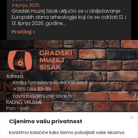
11 lipnja, 2026
Gradski muzej Sisak uključio se u obilježavanje
Europskih dana arheologije koji će se održati 12. i
13. lipnja 2026. godine…
Pročitaj >
Adresa
Kralja Tomislava 10, 44000 Sisak
+385 044 811-811
ravnatelj@muzej-sisak.hr
RADNO VRIJEME
Pon - pet:
09:00 - 17:00
Cijenimo vašu privatnost
Sub
09:00-12:00
Koristimo kolačiće kako bismo poboljšali vaše iskustvo