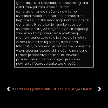
psiju
generacija ljudi u razdoblju Domovinskog rata i
ostali zauvijek zabilježeni budućim
generacijama kao sjećanje na vrijeme
stvaranja moderne, suverene i samostalne
Republike Hrvatske, nedosanjanom snu brojnih
m
generacija Hrvata koji je napokon postao
stvarnost potkraj 20. stoljeća. Svi su ti događaji
zabilježeni kroz pisanu riječ u kolektivnoj
memoriji generacije koja je stvarala hrvatsku
državu, a kada se toj pisanoj riječi doda
fotografija, to prisjećanje dobiva novu dimenziju
– tom albumu fotografskih sjećanja na slavno
razdoblje nerazdvojne sisačke i hrvatske
psiju
povijesti pridružujemo fotografije sisačke
novinarke i fotoreporterke Lee Krivošić.
Obnovljena zgrada Gradskog muzeja Sisak
8. Dani industrijske baštine grada Siska