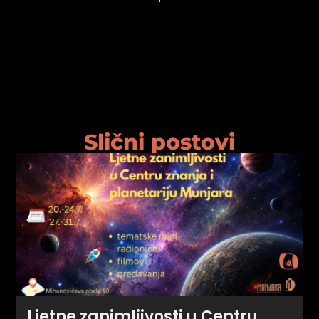
Slični postovi
Ljetne zanimljivosti u Centru