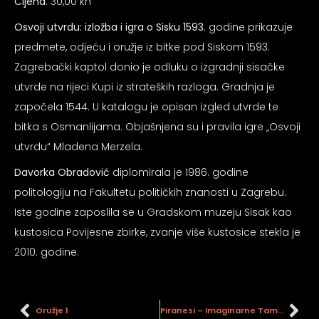
Cijena
: 30,00 kn
psiju
Osvoji utvrdu: izložba i igra o Sisku 1593.
godine prikazuje
predmete, odjeću i oružje iz bitke pod Siskom 1593.
m
Zagrebački kaptol donio je odluku o izgradnji sisačke
utvrde na rijeci Kupi iz strateških razloga. Gradnja je
započela 1544. U katalogu je opisan izgled utvrde te
bitka s Osmanlijama. Objašnjena su i pravila igre „Osvoji
utvrdu“ Mladena Merzela.
psiju
Davorka Obradović
diplomirala je 1986. godine
politologiju na Fakultetu političkih znanosti u Zagrebu.
Iste godine zaposlila se u Gradskom muzeju Sisak kao
kustosica Povijesne zbirke, zvanje više kustosice stekla je
2010. godine.
Oružje 1
Piranesi – Imaginarne Tamnice