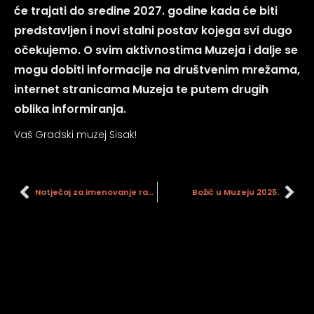
psiju
će trajati do sredine 2027. godine kada će biti
predstavljen i novi stalni postav kojega svi dugo
očekujemo. O svim aktivnostima Muzeja i dalje se
m
mogu dobiti informacije na društvenim mrežama,
internet stranicama Muzeja te putem drugih
oblika informiranja.
Vaš Gradski muzej Sisak!
psiju
Natječaj za imenovanje ravnatelja-ravnateljice GMS
Božić u Muzeju 2025.