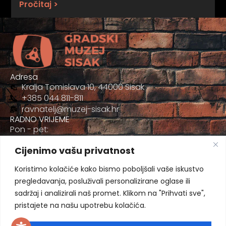
Pročitaj >
Adresa
Kralja Tomislava 10, 44000 Sisak
+385 044 811-811
ravnatelj@muzej-sisak.hr
RADNO VRIJEME
Pon - pet:
09:00 - 17:00
Cijenimo vašu privatnost
Sub
09:00-12:00
Koristimo kolačiće kako bismo poboljšali vaše iskustvo
pregledavanja, posluživali personalizirane oglase ili
sadržaj i analizirali naš promet. Klikom na "Prihvati sve",
pristajete na našu upotrebu kolačića.