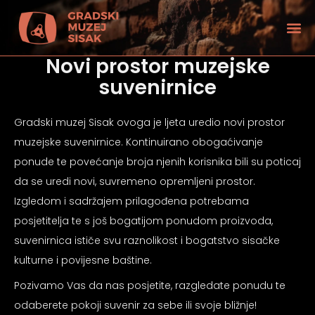
Novi prostor muzejske
suvenirnice
Gradski muzej Sisak ovoga je ljeta uredio novi prostor
muzejske suvenirnice. Kontinuirano obogaćivanje
ponude te povećanje broja njenih korisnika bili su poticaj
da se uredi novi, suvremeno opremljeni prostor.
Izgledom i sadržajem prilagođena potrebama
posjetitelja te s još bogatijom ponudom proizvoda,
suvenirnica ističe svu raznolikost i bogatstvo sisačke
kulturne i povijesne baštine.
tećenjem vida
Pozivamo Vas da nas posjetite, razgledate ponudu te
odaberete pokoji suvenir za sebe ili svoje bližnje!