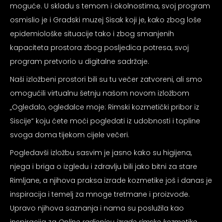
moguće. U skladu s temom i okolnostima, svoj program
psiju
osmislio je i Gradski muzej Sisak koji je, kako zbog loše
epidemiološke situacije tako i zbog smanjenih
m
kapaciteta prostora zbog posljedica potresa, svoj
program pretvorio u digitalne sadržaje.
Naši izložbeni prostori bili su tu večer zatvoreni, ali smo
omogućili virtualnu šetnju našom novom izložbom
„Ogledalo, ogledalce moje: Rimski kozmetički pribor iz
psiju
Siscije“ koju ćete moći pogledati iz udobnosti i topline
svoga doma tijekom cijele večeri.
Pogledavši izložbu sasvim je jasno kako su higijena,
njega i briga o izgledu i zdravlju bili jako bitni za stare
Rimljane, a njihova praksa izrade kozmetike još i danas je
inspiracija i temelj za mnoge tretmane i proizvode.
Upravo njihova saznanja i nama su poslužila kao