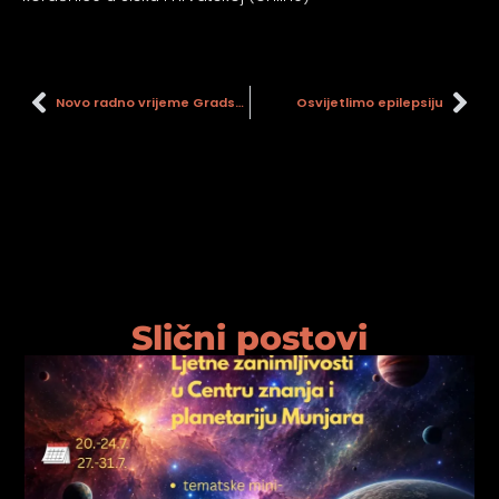
Novo radno vrijeme Gradskog muzeja Sisak i Holandske kuće
Osvijetlimo epilepsiju
Slični postovi