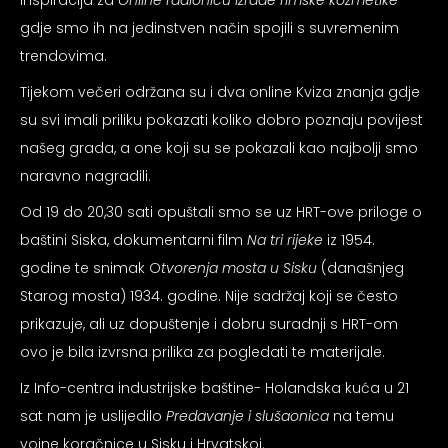
inspiracija za
Online radionicu izrade rimske kozmetike
gdje smo ih na jedinstven način spojili s suvremenim
trendovima.
Tijekom večeri održana su i dva online Kviza znanja gdje
su svi imali priliku pokazati koliko dobro poznaju povijest
našeg grada, a one koji su se pokazali kao najbolji smo
naravno nagradili.
Od 19 do 20,30 sati opuštali smo se uz HRT-ove priloge o
baštini Siska, dokumentarni film
Na tri rijeke
iz 1954.
godine te snimak O
tvorenja mosta u Sisku
(današnjeg
Starog mosta) 1934. godine. Nije sadržaj koji se često
prikazuje, ali uz dopuštenje i dobru suradnji s HRT-om
ovo je bila izvrsna prilika za pogledati te materijale.
Iz Info-centra industrijske baštine- Holandska kuća u 21
sat nam je uslijedilo
Predavanje i slušaonica
na temu
vojne koračnice u Sisku i Hrvatskoj.