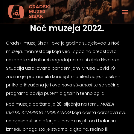
Noć muzeja 2022.
Gradski muzej Sisak i ove je godine sudjelovao u Noći
muzeja, manifestaciji koja već 17 godina predstavlja
nezaobilazni kulturni događaj na razini cijele Hrvatske.
Situacija uzrokovana pandemijom virusa Covid-19
znatno je promijenila koncept manifestacije, no silom
prilika prihvaćena je i ova
nova stvarnost
te se većina
programa odvija putem digitalnih tehnologija.
Noć muzeja održana je 28. siječnja na temu
MUZEJI –
IZMEĐU STVARNOG I DIGITALNOG
koja doista odražava svu
tećenjem vida
neizvjesnost snalaženja u novim uvjetima i balansu
između onoga što je stvarno, digitalno, realno ili