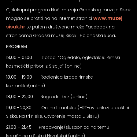
Cjelokupni program Noći muzeja Gradskog muzeja Sisak
www.muzej-
mogao se pratiti na na Internet stranici
sisak.hr
te putem društvene mreže Facebook na
stranicama Gradski muzej Sisak i Holandska kuća.
PROGRAM
18,00 – 01,00
Izložba “Ogledalo, ogledalce: Rimski
kozmetički pribor iz Siscije” (online)
18,00 – 19,00
Radionica izrade rimske
kozmetike(online)
18,00 – 22,00
Nagradni kviz (online)
19,00- 20,30
Online filmoteka (HRT-ovi prilozi o baštini
Siska, Na tri rijeke, Otvorenje mosta u Sisku)
21,00 – 21,45
Predavanje/slušaonica na temu
koračnice u Sisku i Hrvatskoj (online)