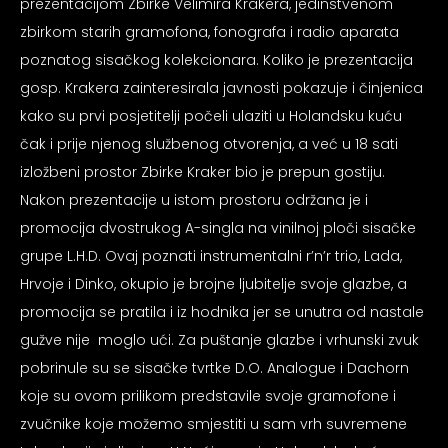
prezentacijom Zbirke Velimira Krakera, jedinstvenom
zbirkom starih gramofona, fonografa i radio aparata
poznatog sisačkog kolekcionara. Koliko je prezentacija
gosp. Krakera zainteresirala javnosti pokazuje i činjenica
kako su prvi posjetitelji počeli ulaziti u Holandsku kuću
čak i prije njenog službenog otvorenja, a već u 18 sati
izložbeni prostor Zbirke Kraker bio je prepun gostiju.
Nakon prezentacije u istom prostoru održana je i
promocija dvostrukog A-singla na vinilnoj ploči sisačke
grupe L.H.D. Ovaj poznati instrumentalni r’n’r trio, Lada,
Hrvoje i Dinko, okupio je brojne ljubitelje svoje glazbe, a
promocija se pratila i iz hodnika jer se unutra od nastale
gužve nije moglo ući. Za puštanje glazbe i vrhunski zvuk
pobrinule su se sisačke tvrtke D.O. Analogue i Dachorn
koje su ovom prilikom predstavile svoje gramofone i
zvučnike koje možemo smjestiti u sam vrh suvremene