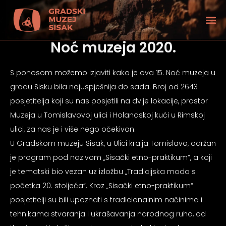
Noć muzeja 2020.
S ponosom možemo izjaviti kako je ova 15. Noć muzeja u
gradu Sisku bila najuspješnija do sada. Broj od 2643
posjetitelja koji su nas posjetili na dvije lokacije, prostor
Muzeja u Tomislavovoj ulici i Holandskoj kući u Rimskoj
ulici, za nas je i više nego očekivan.
U Gradskom muzeju Sisak, u Ulici kralja Tomislava, održan
je program pod nazivom „Sisački etno-praktikum“, a koji
je tematski bio vezan uz izložbu „Tradicijska moda s
početka 20. stoljeća“. Kroz „Sisački etno-praktikum“
tećenjem vida
posjetitelji su bili upoznati s tradicionalnim načinima i
tehnikama stvaranja i ukrašavanja narodnog ruha, od