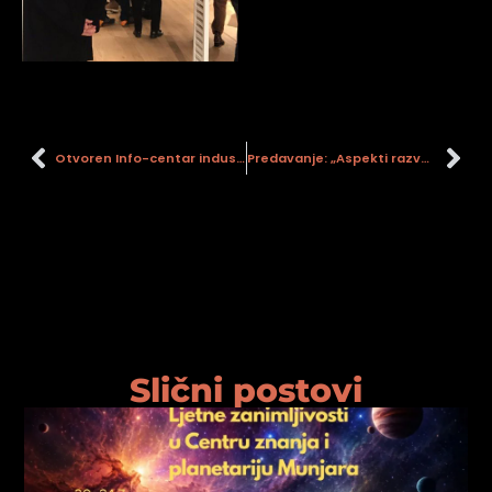
Otvoren Info-centar industrijske baštine – Holandska kuća
Predavanje: „Aspekti razvoja i promocije kulturnog turizma u gradu Sisku s naglaskom na industrijsku baštinu“
Slični postovi