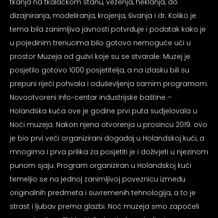
tkanja na tkalačkom stanu, vezenja, heklanja, do
psiju
dizajniranja, modeliranja, krojenja, šivanja i dr. Koliko je
tema bila zanimljiva javnosti potvrđuje i podatak kako je
m
u pojedinim trenucima bilo gotovo nemoguće ući u
prostor Muzeja od gužvi koje su se stvarale. Muzej je
posjetilo gotovo 1000 posjetitelja, a na izlasku bili su
prepuni riječi pohvala i oduševljenja samim programom.
Novootvoreni Info-centar industrijske baštine –
Holandska kuća ove je godine prvi puta sudjelovala u
psiju
Noći muzeja. Nakon njena otvorenja u prosincu 2019. ovo
je bio prvi veći organizirani događaj u Holandskoj kući, a
mnogima i prva prilika za posjetiti je i doživjeti u njezinom
punom sjaju. Program organiziran u Holandskoj kući
temeljio se na jednoj zanimljivoj poveznicu između
originalnih predmeta i suvremenih tehnologija, a to je
strast i ljubav prema glazbi. Noć muzeja smo započeli