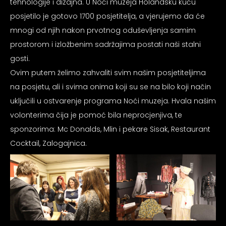
tehnologije i dizajna. U Noći muzeja Holandsku kuću
posjetilo je gotovo 1700 posjetitelja, a vjerujemo da će
mnogi od njih nakon prvotnog oduševljenja samim
prostorom i izložbenim sadržajima postati naši stalni
gosti.
Ovim putem želimo zahvaliti svim našim posjetiteljima
na posjetu, ali i svima onima koji su se na bilo koji način
uključili u ostvarenje programa Noći muzeja. Hvala našim
volonterima čija je pomoć bila neprocjenjiva, te
sponzorima: Mc Donalds, Mlin i pekare Sisak, Restaurant
Cocktail, Zalogajnica.