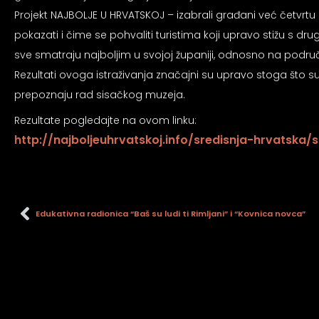
an profil za epilepsiju
Projekt NAJBOLJE U HRVATSKOJ – izabrali građani već četvrtu
pokazati i čime se pohvaliti turistima koji upravo stižu s 
prijateljski režim
sve smatraju najboljim u svojoj županiji, odnosno na područ
Rezultati ovoga istraživanja značajni su upravo stoga što su
prepoznaju rad sisačkog muzeja.
 za slijepe
Rezultate pogledajte na ovom linku:
http://najboljeuhrvatskoj.info/sredisnja-hrvatska
an režim za epilepsiju
Edukativna radionica “Baš su ludi ti Rimljani” i “Kovnica novca”