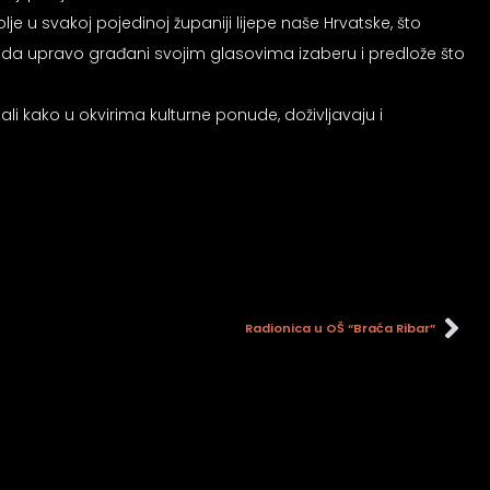
 u svakoj pojedinoj županiji lijepe naše Hrvatske, što
st da upravo građani svojim glasovima izaberu i predlože što
li kako u okvirima kulturne ponude, doživljavaju i
Radionica u OŠ “Braća Ribar”