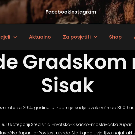
Facebook
Instagram
djeli
Aktualno
Za posjetiti
Shop
de Gradskom 
Sisak
ultate za 2014. godinu. U izboru je sudjelovalo više od 3000 ustan
ije. U kategoriji Središnja Hrvatska-Sisačko-moslavačka župani
čka županija-Povijest utvrda Stari grad uvjerljivo najatraktivnij