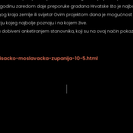
 godinu zaredom daje preporuke građana Hrvatske što je najbolje
drugog kraja zemlje ili svijeta! Ovim projektom dana je mogućno
ju kojeg najbolje poznaju i na kojem žive.
 dobiveni anketiranjem stanovnika, koji su na ovaj način pokaza
/sisacko-moslavacka-zupanija-10-5.html