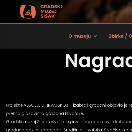
O muzeju
Zbirke / O
Nagra
Projekt NAJBOLJE u HRVATSKOJ – izabrali građani objavio je rez
 za osobe sa oštećenjem vida
prema glasovima građana Hrvatske.
Gradski muzej Sisak osvojio je prve nagrade u dvije kategor
građana dok je u kategoriji Središnja Hrvatska-Sisačko-moslava