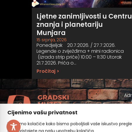
Ljetne zanimljivosti u Centru
znanja i planetariju
Munjara
15 srpnja, 2026
Ponedjeljak 20.7.2026. / 27.7.2026.
Legende o zviježđima + mini radionica
(izrada strip priče) 10:00 – 11:30 Utorak
21.7.2026. Priča o…
Pročitaj >
Ad
Cijenimo vašu privatnost
Koristimo kolačiće kako bismo poboljšali vaše iskustvo pregleda
sve", pristajete na našu upotrebu kolačića.