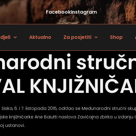
Facebook
Instagram
djeli
Aktualno
Za posjetiti
Shop
arodni stručn
VAL KNJIŽNIČ
 Siska, 6. i 7. listopada 2015, održao se Međunarodni stručni sk
ke knjižničarke Ane Baiutti naslova Zavičajna zbirka u izdanj
oj ustanovi.