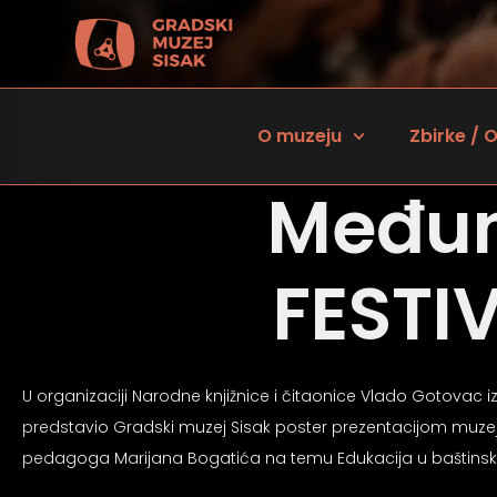
O muzeju
Zbirke / O
Međun
FESTI
U organizaciji Narodne knjižnice i čitaonice Vlado Gotovac iz
 za osobe sa oštećenjem vida
predstavio Gradski muzej Sisak poster prezentacijom muzejs
pedagoga Marijana Bogatića na temu Edukacija u baštinsk