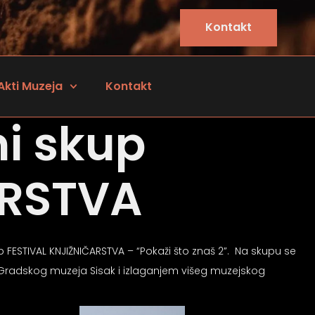
Kontakt
Akti Muzeja
Kontakt
i skup
ARSTVA
up FESTIVAL KNJIŽNIČARSTVA – “Pokaži što znaš 2”. Na skupu se
u Gradskog muzeja Sisak i izlaganjem višeg muzejskog