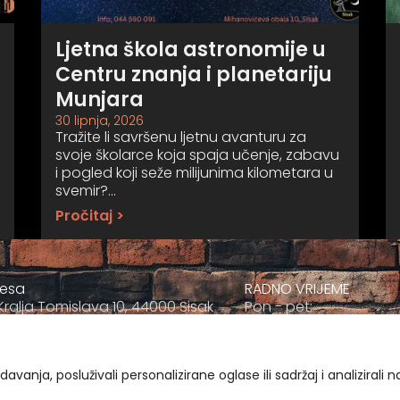
Ljetna škola astronomije u
Centru znanja i planetariju
Munjara
30 lipnja, 2026
Tražite li savršenu ljetnu avanturu za
svoje školarce koja spaja učenje, zabavu
i pogled koji seže milijunima kilometara u
svemir?…
Pročitaj >
resa
RADNO VRIJEME
Kralja Tomislava 10, 44000 Sisak
Pon - pet:
+385 044 811-811
09:00 - 17:00
ravnatelj@muzej-sisak.hr
Sub
09:00-12:00
vanja, posluživali personalizirane oglase ili sadržaj i analizirali 