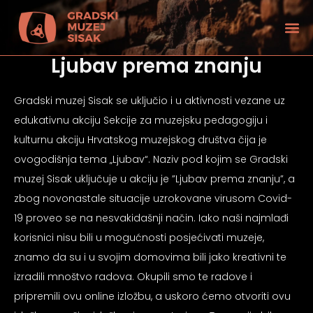
Ljubav prema znanju
Gradski muzej Sisak se uključio i u aktivnosti vezane uz
edukativnu akciju Sekcije za muzejsku pedagogiju i
kulturnu akciju Hrvatskog muzejskog društva čija je
ovogodišnja tema „Ljubav“. Naziv pod kojim se Gradski
muzej Sisak uključuje u akciju je ”Ljubav prema znanju”, a
zbog novonastale situacije uzrokovane virusom Covid-
19 proveo se na nesvakidašnji način. Iako naši najmlađi
korisnici nisu bili u mogućnosti posjećivati muzeje,
znamo da su i u svojim domovima bili jako kreativni te
tećenjem vida
izradili mnoštvo radova. Okupili smo te radove i
pripremili ovu online izložbu, a uskoro ćemo otvoriti ovu