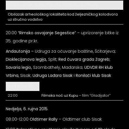
Igranje rimkih društvenih igara Latrunculi i Merels
Obilazak arheološkog lokaliteta kod željezničkog kolodvora
uz stručno vodstvo
20:00
“Rimsko osvajanje Segestice”
– uprizorenje bitke iz
35. godine pr.kr.
Andautonija –
Udruga za očuvanje baštine, Ščitarjeva
;
Dioklecijanova legija,
Split
; Red čuvara grada Zagreb;
Savaria legio,
Szombathely, Mađarska;
UDVDR RH klub
Vrbina
, Sisak;
Udruga Lađara Sisak
i
Ronilači klub Sisak
V A T R O M E T
22:00
Filmska noć uz Kupu
– film “Gladijator”
Nedjelja, 6. rujna 2015.
08:00-12:00
Oldtimer Rally
– Oldtimer club Sisak