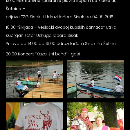
13:00
Rekreativno spuštanje plovila Kupom od Zibela do
Šetnice –
prijave TZG Sisak ili Udruzi lađara Sisak do 04.09 2015.
16:00
“Šikljada – veslački dvoboj kupskih čamaca”
utrka –
suorganizator Udruga lađara Sisak
Prijava od 14:00 do 16:00 Udruzi lađara Sisak na Šetnici
20:00
Koncert “
Kazališni bend” i gosti