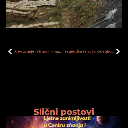
Predavanje “Virtualni muzej karlovačke industrije”
Segestika i Siscija: Od ruba imperija do provincijskog središta
Slični postovi