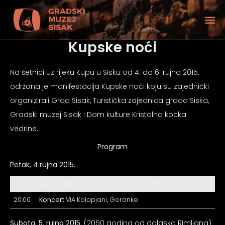
Kupske noći
Na šetnici uz rijeku Kupu u Sisku od 4. do 6. rujna 2015.
održana je manifestacija Kupske noći koju su zajednički
organizirali Grad Sisak, Turistička zajednica grada Siska,
Gradski muzej Sisak i Dom kulture Kristalna kocka
vedrine.
Program
Petak, 4.rujna 2015.
17:00
Kupska alka
(suorganizator UDVDR HR Klub Vrbina)
tećenjem vida
20:00
Koncert
VIA Kolapjani, Goranke
Subota, 5. rujna 2015.
(2050 godina od dolaska Rimljana)