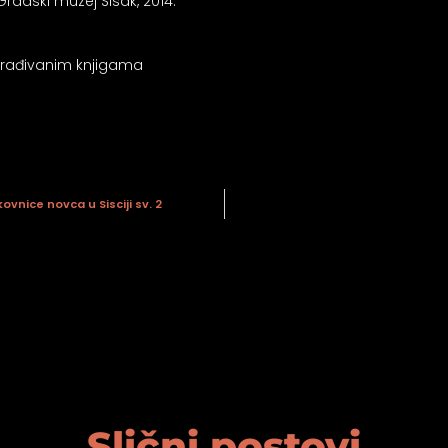
Gradski muzej Sisak, 2014.
agrađivanim knjigama
nice novca u Sisciji sv. 2
Slični postovi