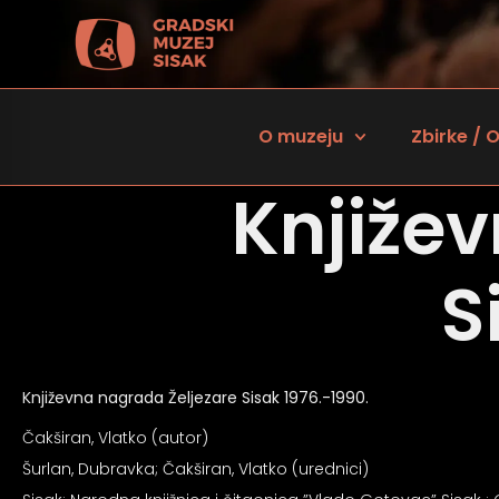
O muzeju
Zbirke / O
Knjiže
S
Književna nagrada Željezare Sisak 1976.-1990.
 za osobe sa oštećenjem vida
Čakširan, Vlatko (autor)
Šurlan, Dubravka; Čakširan, Vlatko (urednici)