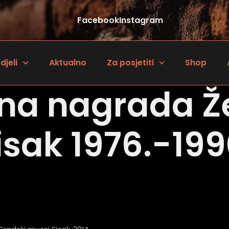
Facebook
Instagram
djeli
Aktualno
Za posjetiti
Shop
vna nagrada Že
isak 1976.-199