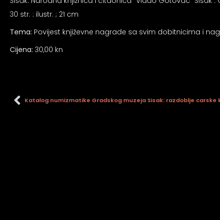
an profil za epilepsiju
Sisak: Narodna knjižnica i čitaonica ”Vlado Gotovac” Sisak : 
30 str. : ilustr. ; 21 cm
Tema:
Povijest književne nagrade sa svim dobitnicima i n
prijateljski režim
Cijena:
30,00 kn
 za slijepe
Katalog numizmatike Gradskog muzeja Sisak: razdoblje carske kov
an režim za epilepsiju