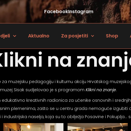
Facebook
Instagram
djeli
Aktualno
Za posjetiti
Shop
Klikni na znanj
je za muzejsku pedagogiju i kulturnu akciju Hrvatskog muzejskog 
dski muzej Sisak sudjelovao je s programom
Klikni na znanje
.
edukativno kreativnih radionica za učenike osnovnih i srednjih
snim plemenima, zašto se u centru grada nemoguće izgubiti ako
i i industrijska naselja, koja su to obilježja Posavine i Pokuplj