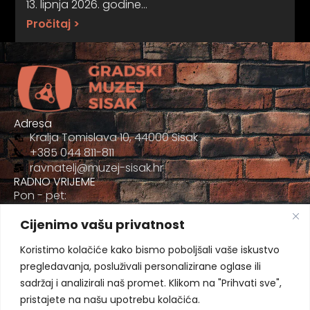
13. lipnja 2026. godine…
Pročitaj >
Adresa
Kralja Tomislava 10, 44000 Sisak
+385 044 811-811
ravnatelj@muzej-sisak.hr
RADNO VRIJEME
Pon - pet:
09:00 - 17:00
Cijenimo vašu privatnost
Sub
09:00-12:00
Koristimo kolačiće kako bismo poboljšali vaše iskustvo
pregledavanja, posluživali personalizirane oglase ili
sadržaj i analizirali naš promet. Klikom na "Prihvati sve",
pristajete na našu upotrebu kolačića.