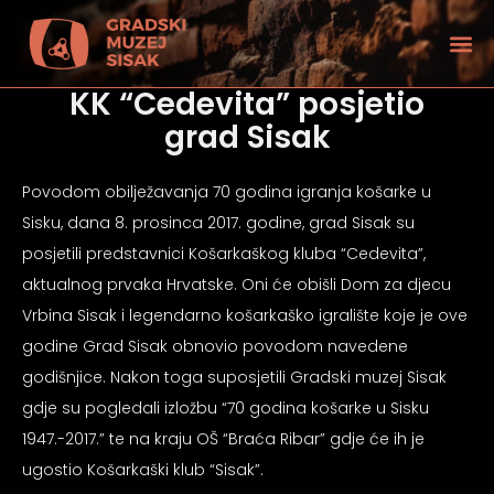
KK “Cedevita” posjetio
grad Sisak
Povodom obilježavanja 70 godina igranja košarke u
Sisku, dana 8. prosinca 2017. godine, grad Sisak su
posjetili predstavnici Košarkaškog kluba “Cedevita”,
aktualnog prvaka Hrvatske. Oni će obišli Dom za djecu
Vrbina Sisak i legendarno košarkaško igralište koje je ove
godine Grad Sisak obnovio povodom navedene
godišnjice. Nakon toga suposjetili Gradski muzej Sisak
gdje su pogledali izložbu “70 godina košarke u Sisku
tećenjem vida
1947.-2017.” te na kraju OŠ “Braća Ribar” gdje će ih je
ugostio Košarkaški klub “Sisak”.