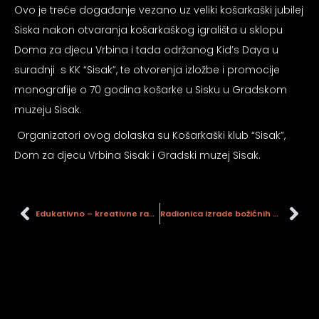
psiju
Ovo je treće događanje vezano uz veliki košarkaški jubilej
Siska nakon otvaranja košarkaškog igrališta u sklopu
Doma za djecu Vrbina i tada održanog Kid’s Daya u
m
suradnji s KK “Sisak”, te otvorenja izložbe i promocije
monografije o 70 godina košarke u Sisku u Gradskom
muzeju Sisak.
Organizatori ovog dolaska su Košarkaški klub “Sisak”,
Dom za djecu Vrbina Sisak i Gradski muzej Sisak.
psiju
Edukativno – kreativne radionice u sklopu programa „Božić u Muzeju”
Radionica izrade božićnih ukrasa