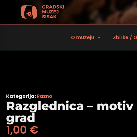
O muzeju
Zbirke / O
Kategorija:
Razno
Razglednica – motiv 
grad
 za osobe sa oštećenjem vida
1,00
€