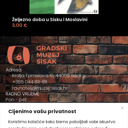
Željezno doba u Sisku i Moslavini
3,00
€
Adresa
Kralja Tomislava 10, 44000 Sisak
+385 044 811-811
ravnatelj@muzej-sisak.hr
RADNO VRIJEME
Pon - pet:
09:00 - 17:00
Cijenimo vašu privatnost
Sub
09:00-12:00
Koristimo kolačiće kako bismo poboljšali vaše iskustvo