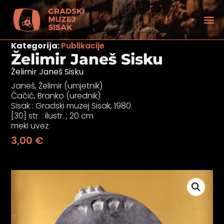
Kategorija:
Publikacije
Želimir Janeš Sisku
Želimir Janeš Sisku
Janeš, Želimir (umjetnik)
Čačić, Branko (urednik)
Sisak : Gradski muzej Sisak, 1980.
[30] str. : ilustr. ; 20 cm
meki uvez
3,00
€
tećenjem vida