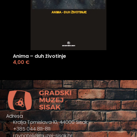
Anima – duh životinje
4,00
€
Adresa
Kralja Tomislava 10, 44000 Sisak
+385 044 811-811
ravnatelj@muzej-sisak.hr