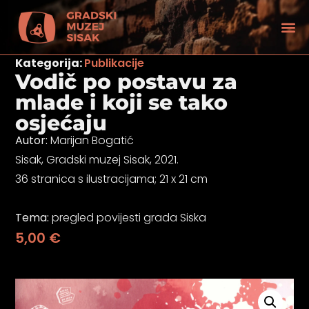
Kategorija:
Publikacije
Vodič po postavu za
mlade i koji se tako
osjećaju
Autor:
Marijan Bogatić
Sisak, Gradski muzej Sisak, 2021.
36 stranica s ilustracijama; 21 x 21 cm
Tema:
pregled povijesti grada Siska
5,00
€
tećenjem vida