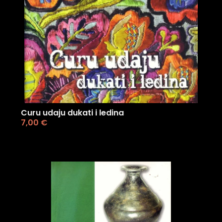
Curu udaju dukati i ledina
7,00
€