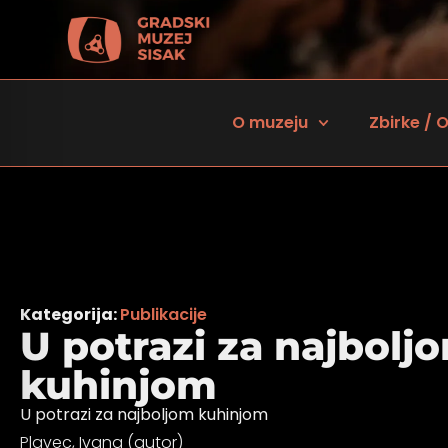
O muzeju
Zbirke / O
Kategorija:
Publikacije
U potrazi za najbolj
kuhinjom
 za osobe sa oštećenjem vida
U potrazi za najboljom kuhinjom
Plavec, Ivana (autor)