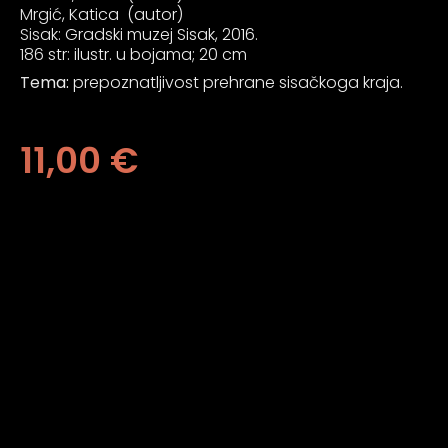
an profil za epilepsiju
Mrgić, Katica (autor)
Sisak: Gradski muzej Sisak, 2016.
186 str: ilustr. u bojama; 20 cm
prijateljski režim
Tema:
prepoznatljivost prehrane sisačkoga kraja.
11,00
€
 za slijepe
an režim za epilepsiju