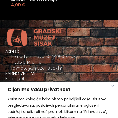
4,00
€
Adresa
Kralja Tomislava 10, 44000 Sisak
+385 044 811-811
ravnatelj@muzej-sisak.hr
RADNO VRIJEME
Pon - pet:
09:00 - 17:00
Cijenimo vašu privatnost
Sub
09:00-12:00
Koristimo kolačiće kako bismo poboljšali vaše iskustvo
pregledavanja, posluživali personalizirane oglase ili
sadržaj i analizirali naš promet. Klikom na "Prihvati sve",
pristajete na našu upotrebu kolačića.