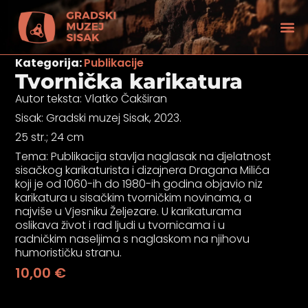
Kategorija:
Publikacije
Tvornička karikatura
Autor teksta: Vlatko Čakširan
Sisak: Gradski muzej Sisak, 2023.
25 str.; 24 cm
Tema: Publikacija stavlja naglasak na djelatnost
sisačkog karikaturista i dizajnera Dragana Milića
koji je od 1060-ih do 1980-ih godina objavio niz
karikatura u sisačkim tvorničkim novinama, a
najviše u Vjesniku Željezare. U karikaturama
oslikava život i rad ljudi u tvornicama i u
radničkim naseljima s naglaskom na njihovu
humorističku stranu.
tećenjem vida
10,00
€