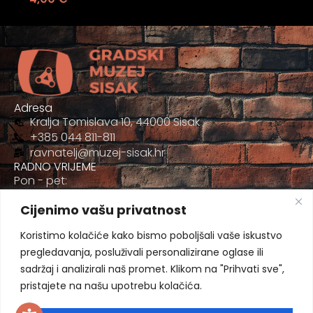
Adresa
Kralja Tomislava 10, 44000 Sisak
+385 044 811-811
ravnatelj@muzej-sisak.hr
RADNO VRIJEME
Pon - pet:
09:00 - 17:00
Cijenimo vašu privatnost
Sub
09:00-12:00
Koristimo kolačiće kako bismo poboljšali vaše iskustvo
pregledavanja, posluživali personalizirane oglase ili
sadržaj i analizirali naš promet. Klikom na "Prihvati sve",
pristajete na našu upotrebu kolačića.