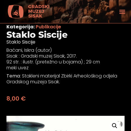
Kategorija:
Publikacije
Staklo Siscije
Staklo Siscije
Baćani, Iskra (autor)
Sisak : Gradski muzej Sisak, 2017.
92 str. : ilustr. (pretežno u bojama) ; 29 cm
meki uvez
Tema:
Stakleni materijal Zbirki Arheološkog odjela
Gradskog muzeja Sisak.
8,00
€
tećenjem vida