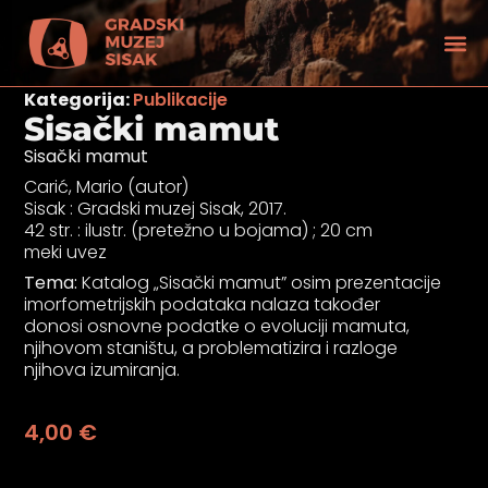
Kategorija:
Publikacije
Sisački mamut
Sisački mamut
Carić, Mario (autor)
Sisak : Gradski muzej Sisak, 2017.
42 str. : ilustr. (pretežno u bojama) ; 20 cm
meki uvez
Tema:
Katalog „Sisački mamut” osim prezentacije
imorfometrijskih podataka nalaza također
donosi osnovne podatke o evoluciji mamuta,
njihovom staništu, a problematizira i razloge
njihova izumiranja.
tećenjem vida
4,00
€