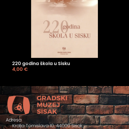
220 godina škola u Sisku
4,00
€
Adresa
Kralja Tomislava 10, 44000 Sisak