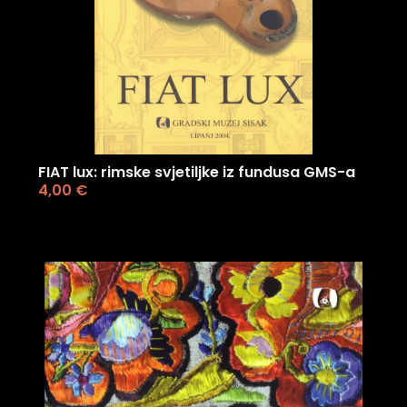
FIAT lux: rimske svjetiljke iz fundusa GMS-a
4,00
€