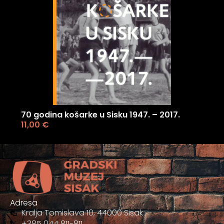
70 godina košarke u Sisku 1947. – 2017.
11,00
€
Adresa
Kralja Tomislava 10, 44000 Sisak
+385 044 811-811