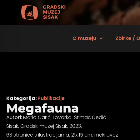
O muzeju
Zbirke / O
Kategorija:
Publikacije
Megafauna
Autori:
Mario Carić, Lovorka-Štimac Dedić
 za osobe sa oštećenjem vida
Sisak, Gradski muzej Sisak, 2023.
63 stranice s ilustracijama; 21x 15 cm, meki uvez