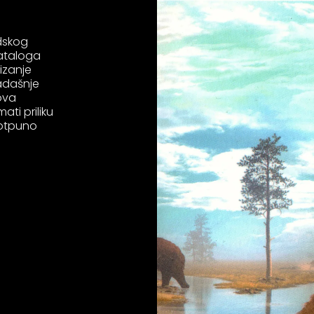
dskog
kataloga
izanje
sadašnje
nova
ati priliku
potpuno