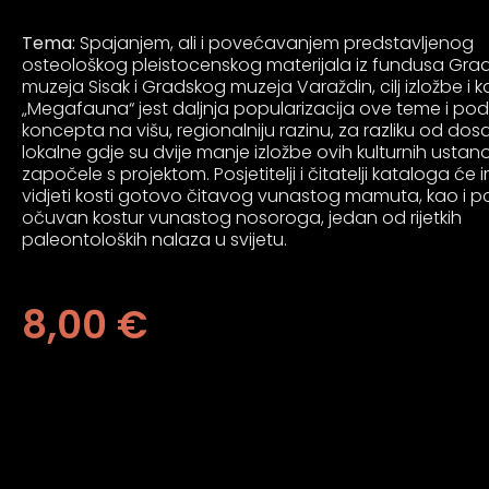
an profil za epilepsiju
Tema:
Spajanjem, ali i povećavanjem predstavljenog
osteološkog pleistocenskog materijala iz fundusa Gra
prijateljski režim
muzeja Sisak i Gradskog muzeja Varaždin, cilj izložbe i 
„Megafauna“ jest daljnja popularizacija ove teme i pod
koncepta na višu, regionalniju razinu, za razliku od do
lokalne gdje su dvije manje izložbe ovih kulturnih usta
 za slijepe
započele s projektom. Posjetitelji i čitatelji kataloga će im
vidjeti kosti gotovo čitavog vunastog mamuta, kao i 
očuvan kostur vunastog nosoroga, jedan od rijetkih
paleontoloških nalaza u svijetu.
an režim za epilepsiju
8,00
€