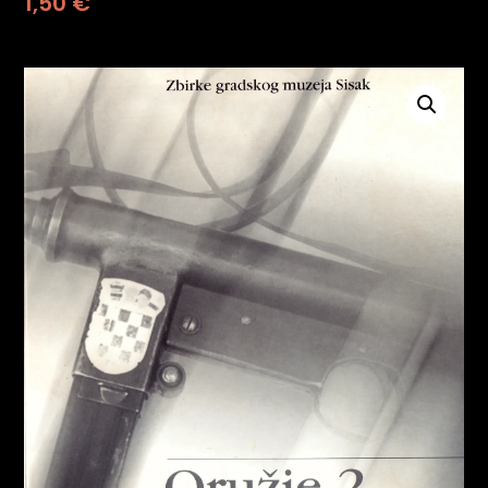
1,50
€
psiju
m
psiju