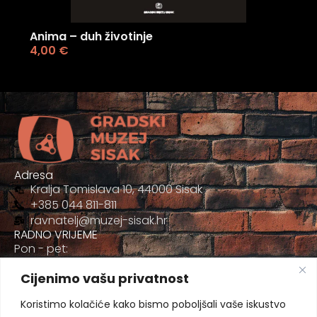
Anima – duh životinje
4,00
€
Adresa
Kralja Tomislava 10, 44000 Sisak
+385 044 811-811
ravnatelj@muzej-sisak.hr
RADNO VRIJEME
Pon - pet:
09:00 - 17:00
Cijenimo vašu privatnost
Sub
09:00-12:00
Koristimo kolačiće kako bismo poboljšali vaše iskustvo