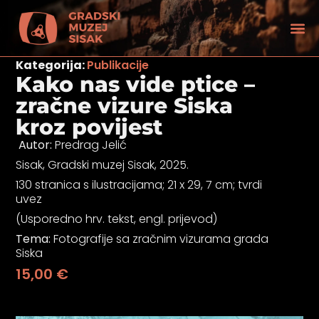
Kategorija:
Publikacije
Kako nas vide ptice –
zračne vizure Siska
kroz povijest
Autor:
Predrag Jelić
Sisak, Gradski muzej Sisak, 2025.
130 stranica s ilustracijama; 21 x 29, 7 cm; tvrdi
uvez
(Usporedno hrv. tekst, engl. prijevod)
Tema:
Fotografije sa zračnim vizurama grada
Siska
15,00
€
tećenjem vida