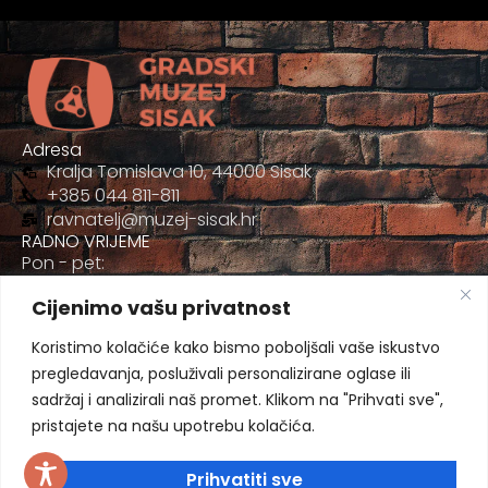
Adresa
Kralja Tomislava 10, 44000 Sisak
+385 044 811-811
ravnatelj@muzej-sisak.hr
RADNO VRIJEME
Pon - pet:
09:00 - 17:00
Cijenimo vašu privatnost
Sub
09:00-12:00
Koristimo kolačiće kako bismo poboljšali vaše iskustvo
pregledavanja, posluživali personalizirane oglase ili
sadržaj i analizirali naš promet. Klikom na "Prihvati sve",
pristajete na našu upotrebu kolačića.
Prihvatiti sve