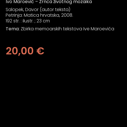
an profil za epilepsiju
Ivo Maroević – Zrnca životnog mozaika
Salopek, Davor (autor teksta)
Petrinja: Matica hrvatska, 2008.
192 str. : ilustr. ; 23 cm
prijateljski režim
Tema:
Zbirka memoarskih tekstova Ive Maroevića
 za slijepe
20,00
€
an režim za epilepsiju