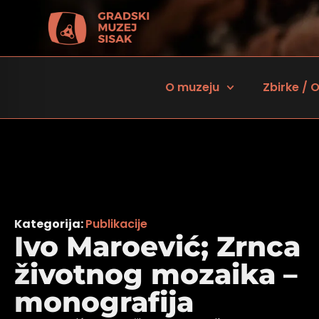
O muzeju
Zbirke / O
Kategorija:
Publikacije
Ivo Maroević; Zrnca
životnog mozaika –
 za osobe sa oštećenjem vida
monografija