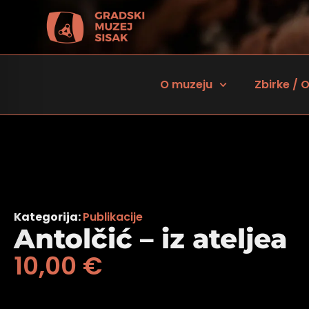
O muzeju
Zbirke / O
Kategorija:
Publikacije
Antolčić – iz ateljea
10,00
€
 za osobe sa oštećenjem vida