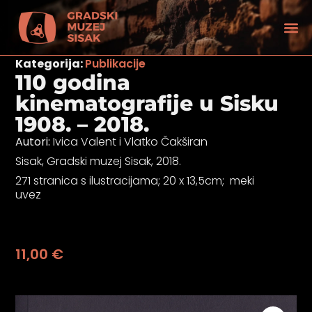
Kategorija:
Publikacije
110 godina
kinematografije u Sisku
1908. – 2018.
Autori:
Ivica Valent i Vlatko Čakširan
Sisak, Gradski muzej Sisak, 2018.
271 stranica s ilustracijama; 20 x 13,5cm; meki
uvez
11,00
€
tećenjem vida