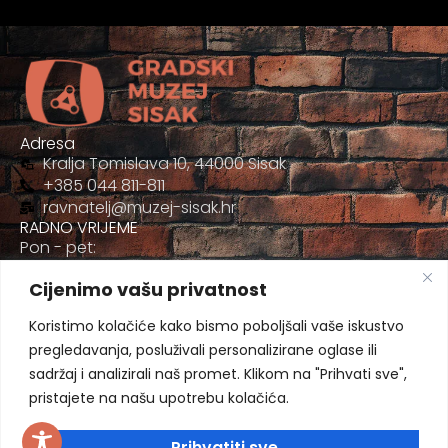
Adresa
Kralja Tomislava 10, 44000 Sisak
+385 044 811-811
ravnatelj@muzej-sisak.hr
RADNO VRIJEME
Pon - pet:
09:00 - 17:00
Cijenimo vašu privatnost
Sub
09:00-12:00
Koristimo kolačiće kako bismo poboljšali vaše iskustvo
pregledavanja, posluživali personalizirane oglase ili
sadržaj i analizirali naš promet. Klikom na "Prihvati sve",
pristajete na našu upotrebu kolačića.
Prihvatiti sve