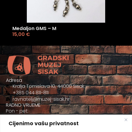
Medaljon GMS – M
15,00
€
Adresa
Kralja Tomislava 10, 44000 Sisak
+385 044 811-811
ravnatelj@muzej-sisak.hr
RADNO VRIJEME
Pon - pet:
09:00 - 17:00
Cijenimo vašu privatnost
Sub
09:00-12:00