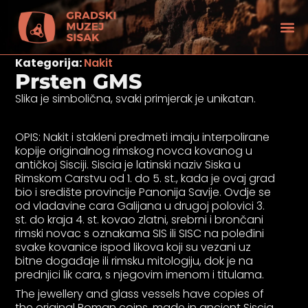
Kategorija:
Nakit
Prsten GMS
Slika je simbolična, svaki primjerak je unikatan.
OPIS: Nakit i stakleni predmeti imaju interpolirane
kopije originalnog rimskog novca kovanog u
antičkoj Sisciji. Siscia je latinski naziv Siska u
Rimskom Carstvu od 1. do 5. st., kada je ovaj grad
bio i središte provincije Panonija Savije. Ovdje se
od vladavine cara Galijana u drugoj polovici 3.
st. do kraja 4. st. kovao zlatni, srebrni i brončani
rimski novac s oznakama SIS ili SISC na poleđini
svake kovanice ispod likova koji su vezani uz
bitne događaje ili rimsku mitologiju, dok je na
tećenjem vida
prednjici lik cara, s njegovim imenom i titulama.
The jewellery and glass vessels have copies of
the original Roman coins, made in ancient Siscia,