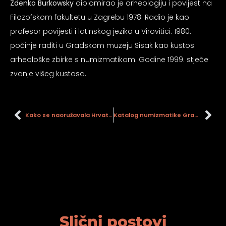
Zdenko Burkowsky
diplomirao je arheologiju i povijest na
psiju
Filozofskom fakultetu u Zagrebu 1978. Radio je kao
profesor povijesti i latinskog jezika u Virovitici. 1980.
m
počinje raditi u Gradskom muzeju Sisak kao kustos
arheološke zbirke s numizmatikom. Godine 1999. stječe
zvanje višeg kustosa.
Kako se naoružavala Hrvatska vojska : sisačka bojišnica
Katalog numizmatike Gradskog muzeja Sisak: razdoblje carske kovnice novca u Sisciji sv. 2
psiju
Slični postovi