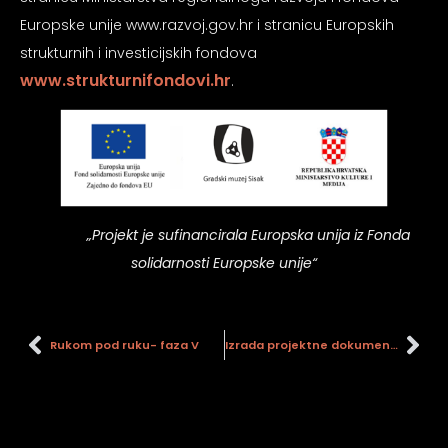
Europske unije www.razvoj.gov.hr i stranicu Europskih
strukturnih i investicijskih fondova
www.strukturnifondovi.hr
.
„Projekt je sufinancirala Europska unija iz Fonda
solidarnosti Europske unije“
Rukom pod ruku- faza V
Izrada projektne dokumentacije i provedba mjera zaštite upravne muzejske zgrade, Ulica kralja Tomislava 8, Sisak