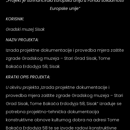
„Projekt je sufinancirala Europska unija iz Fonda solidarnosti
psiju
Europske unije“
KORISNIK:
m
Gradski muzej Sisak
NAZIV PROJEKTA:
Izrada projektne dokumentacije i provedba mjera zaštite
zgrade Gradskog muzeja – Stari Grad Sisak, Tome
Bakača Erdodyja 58, Sisak
psiju
KRATKI OPIS PROJEKTA:
U okviru projekta „
Izrada projektne dokumentacije i
provedba mjera zaštite zgrade Gradskog muzeja – Stari
Grad Sisak, Tome Bakača Erdodyja 58, Sisak“ izrađuje se
potrebna projektno-tehnička dokumentacija
konstruktivne obnove kulturnog dobra na adresi Tome
Bakača Erdodyja 58 te se izvode radovi konstruktivne