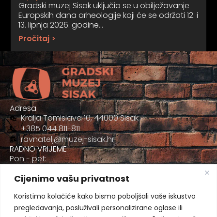
Gradski muzej Sisak uključio se u obilježavanje
Europskih dana arheologije koji će se održati 12. i
13. lipnja 2026. godine…
Pročitaj >
Adresa
Kralja Tomislava 10, 44000 Sisak
+385 044 811-811
ravnatelj@muzej-sisak.hr
RADNO VRIJEME
Pon - pet:
09:00 - 17:00
Cijenimo vašu privatnost
Sub
09:00-12:00
Koristimo kolačiće kako bismo poboljšali vaše iskustvo
pregledavanja, posluživali personalizirane oglase ili