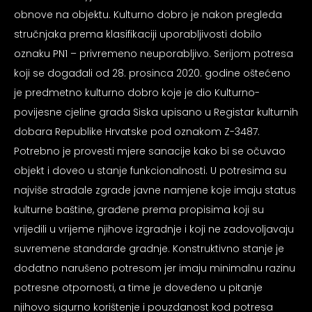
obnove na objektu. Kulturno dobro je nakon pregleda
stručnjaka prema klasifikaciji uporabljivosti dobilo
oznaku PN1 – privremeno neuporabljivo. Serijom potresa
koji se događali od 28. prosinca 2020. godine oštećeno
je predmetno kulturno dobro koje je dio Kulturno-
povijesne cjeline grada Siska upisano u Registar kulturnih
dobara Republike Hrvatske pod oznakom Z-3487.
Potrebno je provesti mjere sanacije kako bi se očuvao
objekt i doveo u stanje funkcionalnosti. U potresima su
najviše stradale zgrade javne namjene koje imaju status
kulturne baštine, građene prema propisima koji su
vrijedili u vrijeme njihove izgradnje i koji ne zadovoljavaju
suvremene standarde gradnje. Konstruktivno stanje je
dodatno narušeno potresom jer imaju minimalnu razinu
potresne otpornosti, a time je dovedeno u pitanje
njihovo sigurno korištenje i pouzdanost kod potresa