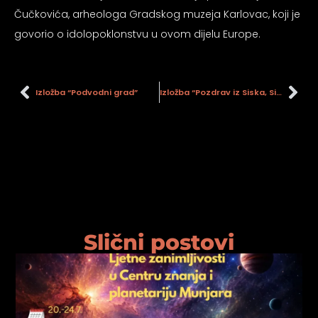
Čučkovića, arheologa Gradskog muzeja Karlovac, koji je
govorio o idolopoklonstvu u ovom dijelu Europe.
Izložba “Podvodni grad”
Izložba “Pozdrav iz Siska, Sisak na starim razglednicama iz zbirke Gradskog muzeja Sisak”
Slični postovi