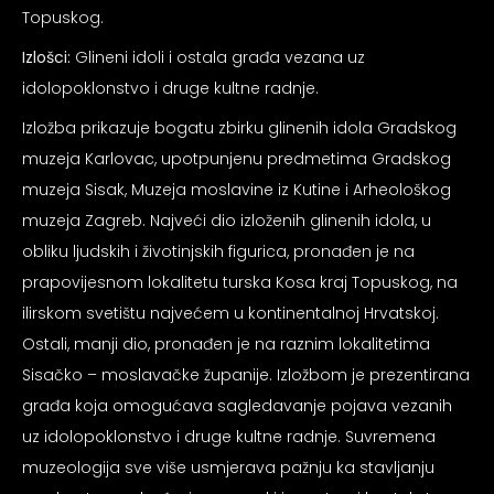
psiju
Topuskog.
Izlošci:
Glineni idoli i ostala građa vezana uz
idolopoklonstvo i druge kultne radnje.
m
Izložba prikazuje bogatu zbirku glinenih idola Gradskog
muzeja Karlovac, upotpunjenu predmetima Gradskog
muzeja Sisak, Muzeja moslavine iz Kutine i Arheološkog
muzeja Zagreb. Najveći dio izloženih glinenih idola, u
obliku ljudskih i životinjskih figurica, pronađen je na
psiju
prapovijesnom lokalitetu turska Kosa kraj Topuskog, na
ilirskom svetištu najvećem u kontinentalnoj Hrvatskoj.
Ostali, manji dio, pronađen je na raznim lokalitetima
Sisačko – moslavačke županije. Izložbom je prezentirana
građa koja omogućava sagledavanje pojava vezanih
uz idolopoklonstvo i druge kultne radnje. Suvremena
muzeologija sve više usmjerava pažnju ka stavljanju