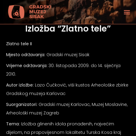
Izložba “Zlatno tele”
Zlatno tele II
Mjesto održavanja:
Gradski muzej Sisak
Vrijeme održavanja:
30. listopada 2009. do 14. siječnja
2010.
Autor izložbe:
Lazo Čučković, viši kustos Arheološke zbirke
Gradskog muzeja Karlovac
Suorganizatori:
Gradski muzej Karlovac, Muzej Moslavine,
Arheološki muzej Zagreb
tećenjem vida
Tema:
Izložba glinenih idola pronađenih, najvećim
dijelom, na prapovijesnom lokalitetu Turska Kosa kraj