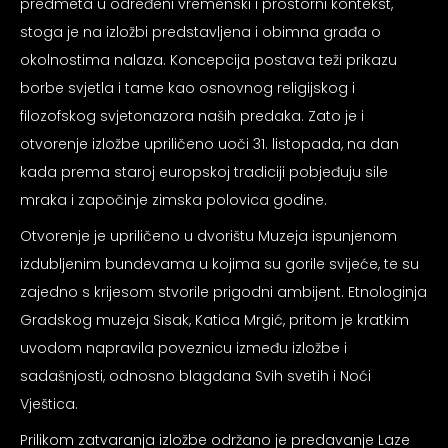
predmeta u određeni vremenski i prostorni kontekst,
stoga je na izložbi predstavljena i obimna građa o
okolnostima nalaza. Koncepcija postava teži prikazu
borbe svjetla i tame kao osnovnog religijskog i
filozofskog svjetonazora naših predaka. Zato je i
otvorenje izložbe upriličeno uoči 31. listopada, na dan
kada prema staroj europskoj tradiciji pobjeđuju sile
mraka i započinje zimska polovica godine.
Otvorenje je upriličeno u dvorištu Muzeja ispunjenom
izdubljenim bundevama u kojima su gorile svijeće, te su
zajedno s krijesom stvorile prigodni ambijent. Etnologinja
Gradskog muzeja Sisak, Katica Mrgić, pritom je kratkim
uvodom napravila poveznicu između izložbe i
sadašnjosti, odnosno blagdana Svih svetih i Noći
Vještica.
Prilikom zatvaranja izložbe održano je predavanje Laze