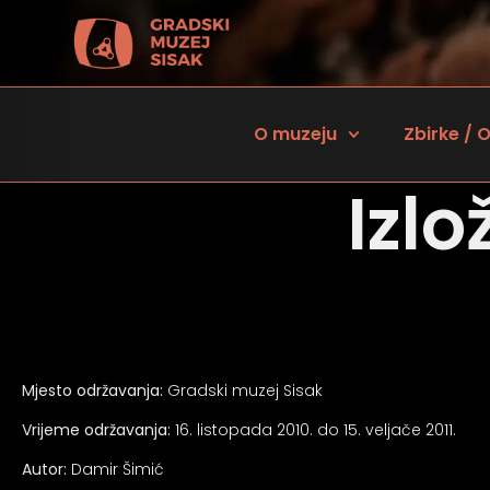
O muzeju
Zbirke / O
Izl
Mjesto održavanja:
Gradski muzej Sisak
 za osobe sa oštećenjem vida
Vrijeme održavanja:
16. listopada 2010. do 15. veljače 2011.
Autor:
Damir Šimić