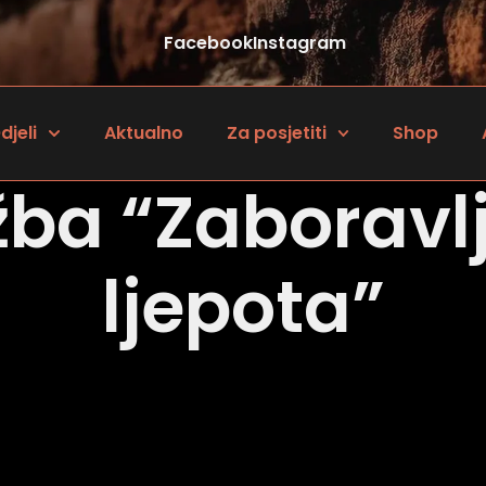
Facebook
Instagram
djeli
Aktualno
Za posjetiti
Shop
ožba “Zaboravl
ljepota”