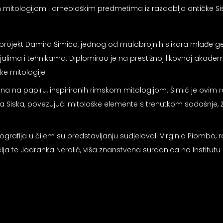
om mitologijom i arheološkim predmetima iz razdoblja antičke S
projekt Damira Šimića, jednog od malobrojnih slikara mlađe ge
rijalima i tehnikama. Diplomirao je na prestižnoj likovnoj akadem
e mitologije.
jena na papiru, inspiriranih rimskom mitologijom. Šimić je ovi
ka Siska, povezujući mitološke elemente s trenutkom sadašnje, ži
grafija u čijem su predstavljanju sudjelovali Virginia Piombo, ra
lja te Jadranka Neralić, viša znanstvena suradnica na Institutu