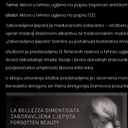
an profil za epilepsiju
Tema:
Aktovi u tehnici ugljena na papiru inspirirani antičk
Izlošci:
Aktovi u tehnici ugljena na papiru (12).
prijateljski režim
Zaboravljena ljepota je međunarodni izdavačko – izložbeni 
vjeran tradiciji, klasičnom slikarstvu, te tradicionalnim mate
„Zaboravljena ljepota“ Damira su potaknula božanstva rimsk
 za slijepe
Izložbom je predstavljeno 12 Šimićevih radova u tehnici ugl
života nekadašnje rimske Siscije i života današnjih stanovni
an režim za epilepsiju
povjesničarka umjetnosti, likovna kritičarka.
U sklopu otvorenja izložbe, predstavljena je i istoimena mono
Benedetto Annigoni, sin Pietra Annigonija, Damirova praučite