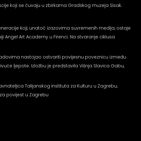
iscije koji se čuvaju u zbirkama Gradskog muzeja Sisak.
neracije koji, unatoč izazovima suvremenih medija, ostaje
iji Angel Art Academy u Firenci. Na stvaranje ciklusa
m radovima nastojao ostvariti povijesnu poveznicu između
vuće ljepote. Izložbu je predstavila Višnja Slavica Gabu,
vnateljica Talijanskog Instituta za Kulturu u Zagrebu,
 za povijest u Zagrebu