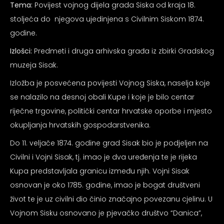
Tema:
Povijest vojnog dijela grada Siska od kraja 18.
psiju
stoljeća do njegova ujedinjena s Civilnim Siskom 1874.
godine.
m
Izlošci:
Predmeti i druga arhivska građa iz zbirki Gradskog
muzeja Sisak.
Izložba je posvećena povijesti Vojnog Siska, naselja koje
se nalazilo na desnoj obali Kupe i koje je bilo centar
riječne trgovine, politički centar hrvatske oporbe i mjesto
psiju
okupljanja hrvatskih gospodarstvenika.
Do 11. veljače 1874. godine grad Sisak bio je podjeljen na
Civilni i Vojni Sisak, tj. imao je dva uređenja te je rijeka
Kupa predstavljala granicu između njih. Vojni Sisak
osnovan je oko 1785. godine, imao je bogat društveni
život te je uz civilni dio činio značajno povezanu cjelinu. U
Vojnom Sisku osnovano je pjevačko društvo “Danica”,