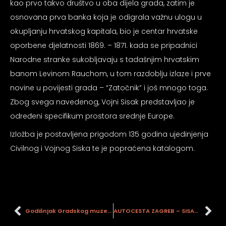
kao prvo takvo društvo u oba dijela grada, zatim je
osnovana prva banka koja je odigrala važnu ulogu u
okupljanju hrvatskog kapitala, bio je centar hrvatske
oporbene djelatnosti 1869. – 1871. kada se pripadnici
Narodne stranke sukobljavaju s tadašnjim hrvatskim
banom Levinom Rauchom, u tom razdoblju izlaze i prve
novine u povijesti grada – “Zatočnik” i još mnogo toga.
Zbog svega navedenog, Vojni Sisak predstavljao je
određeni specifikum prostora srednje Europe.
Izložba je postavljena prigodom 135 godina ujedinjenja
Civilnog i Vojnog Siska te je popraćena katalogom.
Godišnjak Gradskog muzeja Sisak
AUTOCESTA ZAGREB – SISAK, LOKALITET ODRA 2009.