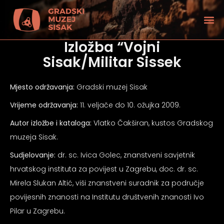
Izložba “Vojni
Sisak/Militar Sissek
Mjesto održavanja:
Gradski muzej Sisak
Vrijeme održavanja:
11. veljače do 10. ožujka 2009.
Autor izložbe i kataloga:
Vlatko Čakširan, kustos Gradskog
muzeja Sisak.
Sudjelovanje:
dr. sc. Ivica Golec, znanstveni savjetnik
hrvatskog instituta za povijest u Zagrebu, doc. dr. sc.
Mirela Slukan Altić, viši znanstveni suradnik za područje
tećenjem vida
povijesnih znanosti na Institutu društvenih znanosti Ivo
Pilar u Zagrebu.