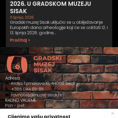
2026. U GRADSKOM MUZEJU
SISAK
11 lipnja, 2026
Gradski muzej Sisak uključio se u obilježavanje
Europskih dana arheologije koji će se održati 12. i
13. lipnja 2026. godine…
Pročitaj >
Adresa
Kralja Tomislava 10, 44000 Sisak
+385 044 811-811
ravnatelj@muzej-sisak.hr
RADNO VRIJEME
Pon - pet:
09:00 - 17:00
Cijenimo vašu privatnost
Sub