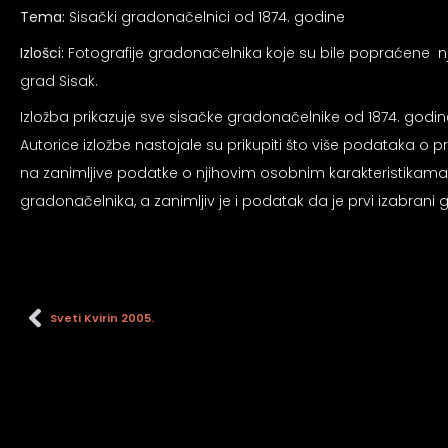
an profil za epilepsiju
Tema:
Sisački gradonačelnici od 1874. godine
Izlošci:
Fotografije gradonačelnika koje su bile popraćene 
prijateljski režim
grad Sisak.
Izložba prikazuje sve sisačke gradonačelnike od 1874. godin
Autorice izložbe nastojale su prikupiti što više podataka o prv
 za slijepe
na zanimljive podatke o njihovim osobnim karakteristikama i
gradonačelnika, a zanimljiv je i podatak da je prvi izabrani
an režim za epilepsiju
Sveti Kvirin 2005.