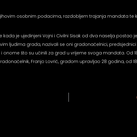
njihovim osobnim podacima, razdobljem trajanja mandata te kr
e kada je ujedinjeni Vojni i Civilni Sisak od dva naselja post
im ljudima grada, nazivali se oni gradonačelnici, predsjednici opć
 onome što su učinili za grad u vrijeme svoga mandata. Od 187
 gradonačelnik, Franjo Lovrić, gradom upravljao 28 godina, od 18