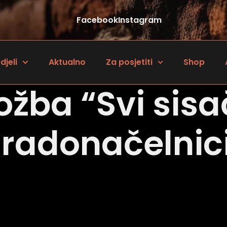
Facebook
Instagram
djeli
Aktualno
Za posjetiti
Shop
ložba “Svi sisa
radonačelnic