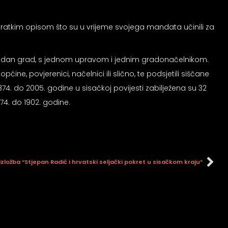
atkim opisom što su u vrijeme svojega mandata učinili za
ao jedan grad, s jednom upravom i jednim gradonačelnikom.
ine, povjerenici, načelnici ili slično, te podsjetili siščane
4. do 2005. godine u sisačkoj povijesti zabilježena su 32
74. do 1902. godine.
Izložba “Stjepan Radić i hrvatski seljački pokret u sisačkom kraju”