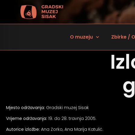
O muzeju
Zbirke / O
Iz
g
Mjesto održavanja:
Gradski muzej Sisak
 za osobe sa oštećenjem vida
Vrijeme održavanja:
19. do 28. travnja 2005.
Autorice izložbe:
Ana Zorko, Ana Marija Katulić.