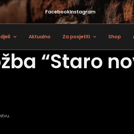
Facebook
Instagram
djeli
Aktualno
Za posjetiti
Shop
ožba “Staro n
stvu.