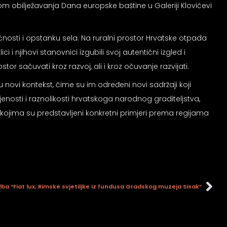
m obilježavanja Dana europske baštine u Galeriji Klovićevi
osti i opstanku sela. Na ruralni prostor Hrvatske otpada
i njihovi stanovnici izgubili svoj autentični izgled i
tor sačuvati kroz razvoj, ali i kroz očuvanje razvijati.
novi kontekst, čime su im određeni novi sadržaji koji
enosti i raznolikosti hrvatskoga narodnog graditeljstva,
i kojima su predstavljeni konkretni primjeri prema regijama
ožba “Fiat lux, Rimske svjetiljke iz fundusa Gradskog muzeja Sisak”