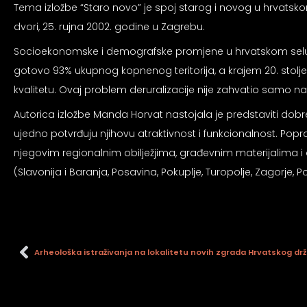
an profil za epilepsiju
Tema izložbe “Staro novo” je spoj starog i novog u hrvatsk
dvori, 25. rujna 2002. godine u Zagrebu.
prijateljski režim
Socioekonomske i demografske promjene u hrvatskom selu pos
gotovo 93% ukupnog kopnenog teritorija, a krajem 20. stoljeća o
kvalitetu. Ovaj problem deruralizacije nije zahvatio samo našu 
 za slijepe
Autorica izložbe Manda Horvat nastojala je predstaviti dobr
ujedno potvrđuju njihovu atraktivnost i funkcionalnost. Popr
an režim za epilepsiju
njegovim regionalnim obilježjima, građevnim materijalima i d
(Slavonija i Baranja, Posavina, Pokuplje, Turopolje, Zagorje, Po
Arheološka istraživanja na lokalitetu novih zgrada Hrvatskog dr