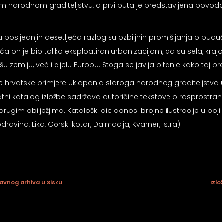
om narodnom graditeljstvu, a prvi puta je predstavljena povodo
ljednjih desetljeća razlog su ozbiljnih promišljanja o budućn
n je bio toliko eksploatiran urbanizacijom, da su sela, krajolici 
zemlju, već i cijelu Europu. Stoga se javlja pitanje kako taj pros
e hrvatske primjere uklapanja staroga narodnog graditeljstva u 
atni katalog izložbe sadržava autoričine tekstove o rasprostranj
rugim obilježjima. Kataloški dio donosi brojne ilustracije u boj
dravina, Lika, Gorski kotar, Dalmacija, Kvarner, Istra).
žavnog arhiva u Sisku
Izl