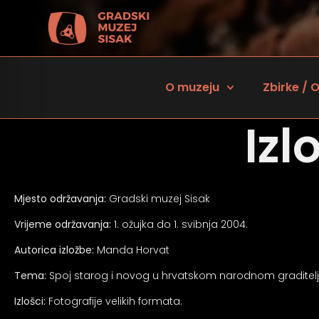
O muzeju
Zbirke / O
Izl
Mjesto održavanja:
Gradski muzej Sisak
Vrijeme održavanja:
1. ožujka do 1. svibnja 2004.
Autorica izložbe:
Manda Horvat
 za osobe sa oštećenjem vida
Tema:
Spoj starog i novog u hrvatskom narodnom graditelj
Izlošci:
Fotografije velikih formata.