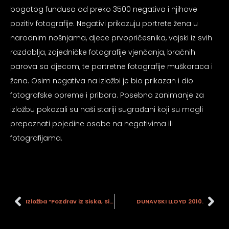
psiju
bogatog fundusa od preko 3500 negativa i njihove
pozitiv fotografije. Negativi prikazuju portrete žena u
narodnim nošnjama, djece prvopričesnika, vojski iz svih
m
razdoblja, zajedničke fotografije vjenčanja, bračnih
parova sa djecom, te portretne fotografije muškaraca i
žena. Osim negativa na izložbi je bio prikazan i dio
fotografske opreme i pribora. Posebno zanimanje za
izložbu pokazali su naši stariji sugrađani koji su mogli
psiju
prepoznati pojedine osobe na negativima ili
fotografijama.
Izložba “Pozdrav iz Siska, Sisak na starim razglednicama iz zbirke Gradskog muzeja Sisak”
DUNAVSKI LLOYD 2010.