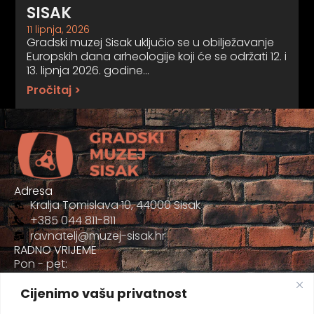
SISAK
11 lipnja, 2026
Gradski muzej Sisak uključio se u obilježavanje
Europskih dana arheologije koji će se održati 12. i
13. lipnja 2026. godine…
Pročitaj >
Adresa
Kralja Tomislava 10, 44000 Sisak
+385 044 811-811
ravnatelj@muzej-sisak.hr
RADNO VRIJEME
Pon - pet:
09:00 - 17:00
Cijenimo vašu privatnost
Sub
09:00-12:00