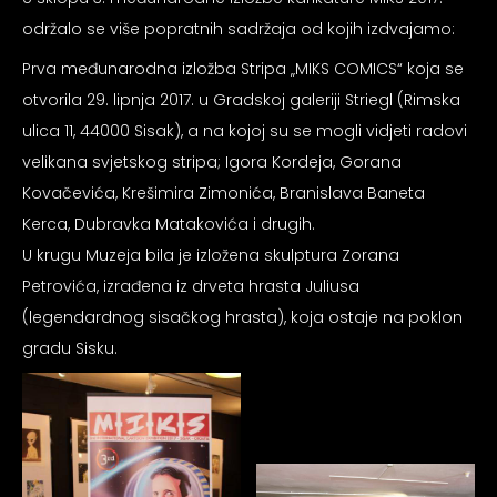
održalo se više popratnih sadržaja od kojih izdvajamo:
Prva međunarodna izložba Stripa „MIKS COMICS“ koja se
otvorila 29. lipnja 2017. u Gradskoj galeriji Striegl (Rimska
ulica 11, 44000 Sisak), a na kojoj su se mogli vidjeti radovi
velikana svjetskog stripa; Igora Kordeja, Gorana
Kovačevića, Krešimira Zimonića, Branislava Baneta
Kerca, Dubravka Matakovića i drugih.
U krugu Muzeja bila je izložena skulptura Zorana
Petrovića, izrađena iz drveta hrasta Juliusa
(legendardnog sisačkog hrasta), koja ostaje na poklon
gradu Sisku.