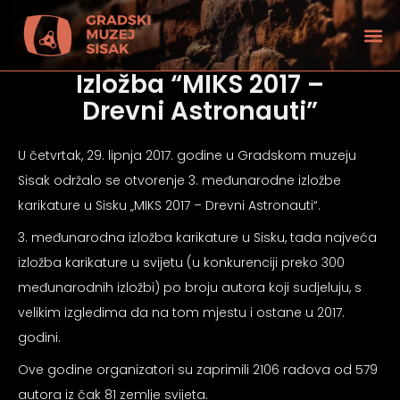
Izložba “MIKS 2017 –
Drevni Astronauti”
U četvrtak, 29. lipnja 2017. godine u Gradskom muzeju
Sisak održalo se otvorenje 3. međunarodne izložbe
karikature u Sisku „MIKS 2017 – Drevni Astronauti“.
3. međunarodna izložba karikature u Sisku, tada najveća
izložba karikature u svijetu (u konkurenciji preko 300
međunarodnih izložbi) po broju autora koji sudjeluju, s
velikim izgledima da na tom mjestu i ostane u 2017.
godini.
tećenjem vida
Ove godine organizatori su zaprimili 2106 radova od 579
autora iz čak 81 zemlje svijeta.