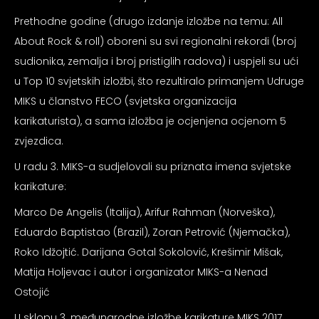
psiju
Prethodne godine (drugo izdanje izložbe na temu: All
About Rock & roll) oboreni su svi regionalni rekordi (broj
m
sudionika, zemalja i broj pristiglih radova) i uspjeli su ući
u Top 10 svjetskih izložbi, što rezultiralo primanjem Udruge
MIKS u članstvo FECO (svjetska organizacija
karikaturista), a sama izložba je ocjenjena ocjenom 5
zvjezdica.
psiju
U radu 3. MIKS-a sudjelovali su priznata imena svjetske
karikature:
Marco De Angelis (Italija), Arifur Rahman (Norveška),
Eduardo Baptistao (Brazil), Zoran Petrović (Njemačka),
Roko Idžojtić. Darijana Gotal Sokolović, Krešimir Mišak,
Matija Holjevac i autor i organizator MIKS-a Nenad
Ostojić
U sklopu 3. međunarodne izložbe karikature MIKS 2017.