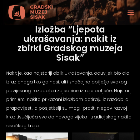
Izložba “Ljepota
ukrašavanja: nakit iz
zbirki Gradskog muzeja
Sisak”
Nakit je, kao najstariji oblik ukrašavanja, oduvijek bio dio i
izraz onoga tko ga nosi, ali i značajno obilježje svakog
povijesnog razdoblja i zajednice iz koje potječe. Najstariji
primjerci nakita prikazani izložbom datiraju iz razdoblja
prapovijesti, a posjetitelji su mogli pratiti njegov razvoj
kroz tisućljeća sve do novoga vijeka i tradicijskog nakita
tećenjem vida
sisačkog kraja.