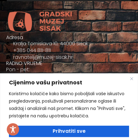
Adresa
Kralja Tomislava 10, 44000 Sisak
+385 044 811-811
ravnatelj@muzej-sisak.hr
RADNO VRIJEME
Pon - pet:
09:00 - 17:00
Cijenimo vašu privatnost
Sub
09:00-12:00
Koristimo kolačiće kako bismo poboljšali vaše iskustvo
pregledavanja, posluživali personalizirane oglase ili
sadržaj i analizirali naš promet. Klikom na "Prihvati sve",
pristajete na našu upotrebu kolačića.
Prihvatiti sve