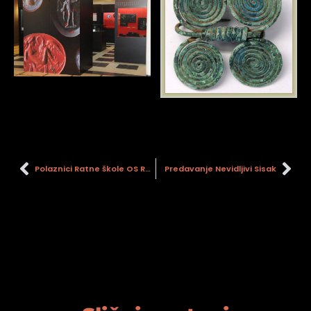
Polaznici Ratne škole OS RH “Ban Josip Jelačić” posjetili Muzej
Predavanje Nevidljivi Sisak