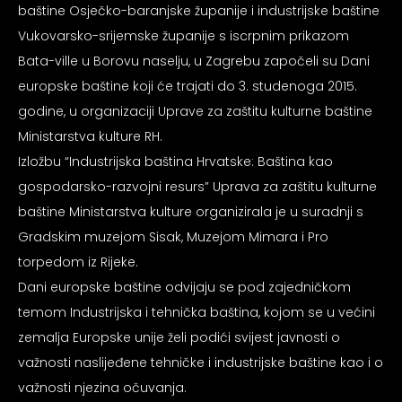
baštine Osječko-baranjske županije i industrijske baštine
psiju
Vukovarsko-srijemske županije s iscrpnim prikazom
Bata-ville u Borovu naselju, u Zagrebu započeli su Dani
m
europske baštine koji će trajati do 3. studenoga 2015.
godine, u organizaciji Uprave za zaštitu kulturne baštine
Ministarstva kulture RH.
Izložbu “Industrijska baština Hrvatske: Baština kao
gospodarsko-razvojni resurs” Uprava za zaštitu kulturne
psiju
baštine Ministarstva kulture organizirala je u suradnji s
Gradskim muzejom Sisak, Muzejom Mimara i Pro
torpedom iz Rijeke.
Dani europske baštine odvijaju se pod zajedničkom
temom Industrijska i tehnička baština, kojom se u većini
zemalja Europske unije želi podići svijest javnosti o
važnosti naslijeđene tehničke i industrijske baštine kao i o
važnosti njezina očuvanja.