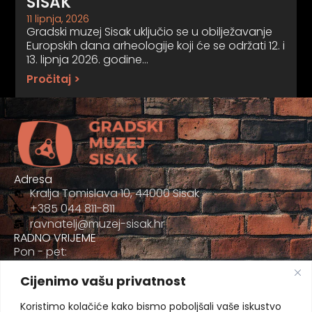
SISAK
11 lipnja, 2026
Gradski muzej Sisak uključio se u obilježavanje
Europskih dana arheologije koji će se održati 12. i
13. lipnja 2026. godine…
Pročitaj >
Adresa
Kralja Tomislava 10, 44000 Sisak
+385 044 811-811
ravnatelj@muzej-sisak.hr
RADNO VRIJEME
Pon - pet:
09:00 - 17:00
Cijenimo vašu privatnost
Sub
09:00-12:00
Koristimo kolačiće kako bismo poboljšali vaše iskustvo