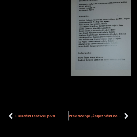
I. sisački festival piva
Predavanje „Željeznički kolodvor Sisak u kontekstu hrvatske željezničke baštine“