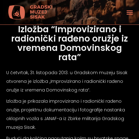
Izložba “Improvizirano i
radionički rađeno oružje iz
vremena Domovinskog
rata”
U četvrtak, 31. listopada 2013. u Gradskom muzeju Sisak
otvorena je izložba „Improvizirano i radionički rađeno
oružje iz vremena Domovinskog rata“.
Izložba je prikazala improvizirano i radionički rađeno
oružje, projektnu dokumentaciju i fotografije nastanka
oklopnih vozila s JANAF-a iz Zbirke militarija Gradskog
tećenjem vida
muzeja Sisak.
Budući da količina naoružanja kojim su hrvatske snage