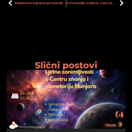
Radionica kiparenja bundeva
Arheološki nadzor nad zemljanim radovima pri iskopu rova za potrebe zamjene postojećeg kabla za priključak trgovačkog centra Konzum
Slični postovi