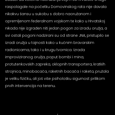
psiju
raspolagale na početku Domovinskog rata nije davala
nikakvu šansu u sukobu s dobro naoružanom i
opremljenom federalnom vojskom te kako u Hrvatskoj
m
nikada nije izgrađen niti jedan pogon za izradu oružja, a
svi ostali pogoni nadzirani su od strane JNA, pristupilo se
izradi oružja u tajnosti kako u kućnim bravarskim
radionicama, tako i u krugu tvornica. Izrada
improviziranog oružja, poput bombi i mina,
psiju
protutenkovskih zapreka, oklopnih transportera, kratkih
strojnica, minobacača, raketnih bacača i raketa, pružala
je veliku fizičku, ali još više psihološku sigurnost prilikom
prvih intervencija na terenu.