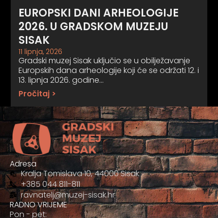
EUROPSKI DANI ARHEOLOGIJE
2026. U GRADSKOM MUZEJU
SISAK
11 lipnja, 2026
Gradski muzej Sisak uključio se u obilježavanje
Europskih dana arheologije koji će se održati 12. i
13. lipnja 2026. godine…
Pročitaj >
Adresa
Kralja Tomislava 10, 44000 Sisak
+385 044 811-811
ravnatelj@muzej-sisak.hr
RADNO VRIJEME
Pon - pet: