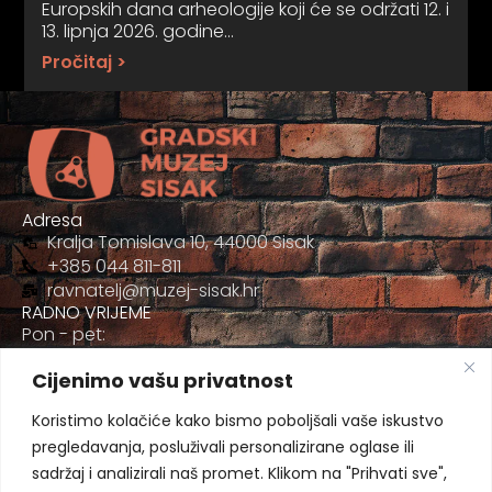
Europskih dana arheologije koji će se održati 12. i
13. lipnja 2026. godine…
Pročitaj >
Adresa
Kralja Tomislava 10, 44000 Sisak
+385 044 811-811
ravnatelj@muzej-sisak.hr
RADNO VRIJEME
Pon - pet:
09:00 - 17:00
Cijenimo vašu privatnost
Sub
09:00-12:00
Koristimo kolačiće kako bismo poboljšali vaše iskustvo
pregledavanja, posluživali personalizirane oglase ili
sadržaj i analizirali naš promet. Klikom na "Prihvati sve",