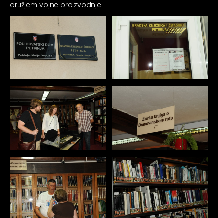
oružjem vojne proizvodnje.
psiju
m
psiju