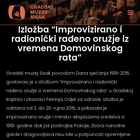
Izložba “Improvizirano i
radionički rađeno oružje iz
vremena Domovinskog
rata”
Gradski muzej Sisak povodom Dana sjećanja 1991-2015.
gostovao je s izložbom “Improvizirano i radionički
rađeno oružje iz vremena Domovinskog rata” u Gradskoj
knjižnici i čitaonici Petrinja, Odjel za odrasle. Izložba je
održana od 2. do 20. rujna 2015, a prikazala je
improvizirano oružje i minsko-eksplozivna sredstva iz
tećenjem vida
1991. godine dok još postrojbe Policije, Zbora narodne
garde i dragovoljaca nisu bile u potpunosti opremljene