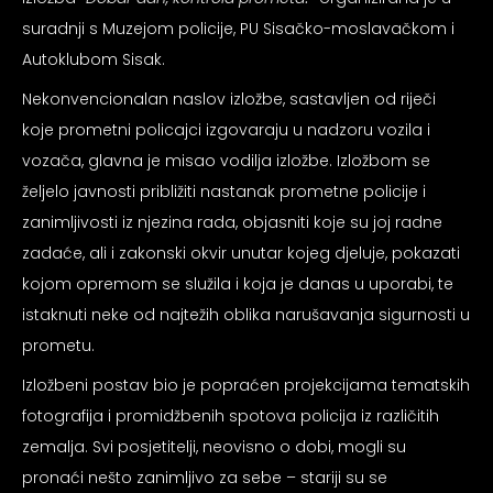
psiju
suradnji s Muzejom policije, PU Sisačko-moslavačkom i
Autoklubom Sisak.
m
Nekonvencionalan naslov izložbe, sastavljen od riječi
koje prometni policajci izgovaraju u nadzoru vozila i
vozača, glavna je misao vodilja izložbe. Izložbom se
željelo javnosti približiti nastanak prometne policije i
zanimljivosti iz njezina rada, objasniti koje su joj radne
zadaće, ali i zakonski okvir unutar kojeg djeluje, pokazati
psiju
kojom opremom se služila i koja je danas u uporabi, te
istaknuti neke od najtežih oblika narušavanja sigurnosti u
prometu.
Izložbeni postav bio je popraćen projekcijama tematskih
fotografija i promidžbenih spotova policija iz različitih
zemalja. Svi posjetitelji, neovisno o dobi, mogli su
pronaći nešto zanimljivo za sebe – stariji su se