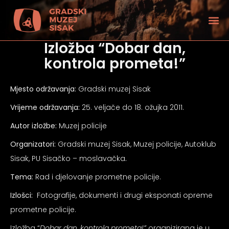
Izložba “Dobar dan,
kontrola prometa!”
Mjesto održavanja:
Gradski muzej Sisak
Vrijeme održavanja:
25. veljače do 18. ožujka 2011.
Autor izložbe:
Muzej policije
Organizatori:
Gradski muzej Sisak, Muzej policije, Autoklub
Sisak, PU Sisačko – moslavačka
.
Tema:
Rad i djelovanje prometne policije.
Izlošci:
Fotografije, dokumenti i drugi eksponati opreme
tećenjem vida
prometne policije.
Izložba “
Dobar dan, kontrola prometa!”
organizirana je u