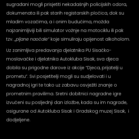
sugrađani mogli prisjetiti nekadašnjih policijskih odora,
dokumenata ili pak starih registarskih pločica, dok su
mladim vozačima, a i onim budućima, možda
najzanimljiviji bili simulator vožnje na motociklu ili pak
tzv.
„pijane naočale“
koje simuliraju opijenost alkoholom.
Uz zanimljiva predavanja djelatnika PU Sisačko-
moslavačke i djelatnika Autokluba Sisak, sva djeca
dobila su prigodne darove iz akcije “Djeca, prijatelji u
prometu”. Svi posjetitelji mogli su sudjelovati i u
nagradnoj igri te tako uz zabavu osvježiti znanje o
prometnim pravilima. Sretni dobitnici nagradne igre
izvučeni su posljednji dan izložbe, kada su im nagrade,
osigurane od Autokluba Sisak i Gradskog muzej Sisak, i
dodjeljene.