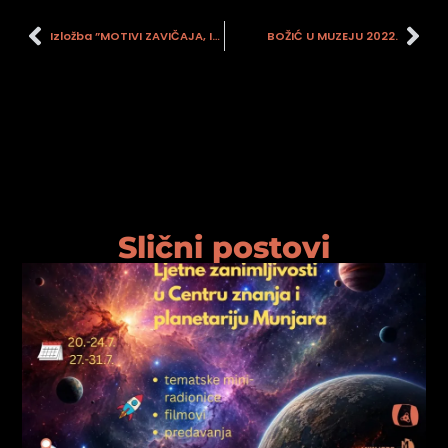
Izložba ”MOTIVI ZAVIČAJA, IVAN RUBČIĆ, (1886.-1940.), učitelj i fotograf”
BOŽIĆ U MUZEJU 2022.
Slični postovi