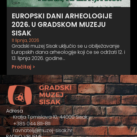
EUROPSKI DANI ARHEOLOGIJE
2026. U GRADSKOM MUZEJU
SISAK
11 lipnja, 2026
Gradski muzej Sisak uključio se u obilježavanje
Europskih dana arheologije koji će se održati 12. i
13. lipnja 2026. godine…
Pročitaj >
Adresa
Kralja Tomislava 10, 44000 Sisak
+385 044 811-811
ravnatelj@muzej-sisak.hr
RADNO VRIJEME