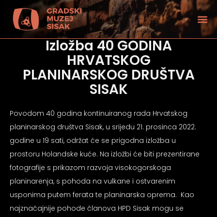
Izložba 40 GODINA
HRVATSKOG
PLANINARSKOG DRUŠTVA
SISAK
Povodom 40 godina kontinuiranog rada Hrvatskog
planinarskog društva Sisak, u srijedu 21. prosinca 2022.
godine u 19 sati, održat će se prigodna izložba u
prostoru Holandske kuće. Na izložbi će biti prezentirane
fotografije s prikazom razvoja visokogorskoga
planinarenja, s pohoda na vulkane i ostvarenim
tećenjem vida
usponima putem ferata te planinarska oprema. Kao
najznačajnije pohode članova HPD Sisak mogu se