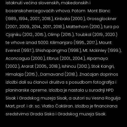
istaknuti većina slovenskih, makedonskih i
psiju
bosanskohercegovačih vrhova. Potom Mont Blanc
(1989., 1994., 2007., 2018.), Kinbala (2000.), Grossglockner
m
(2007., 2009., 2014., 2017., 2018.), Matterhorn (2010.), tura po
Cjajniku (2012., 2015.), Olimp (2015.), Toubkal (2019., 2020.)
te vrhove iznad 5000: Kilimanjaro (1995., 2017.), Mount
Everest (1997.), Shishapangma (1998.), Mt. Mckinley (1999.),
Aconcagua (2000.), Elbrus (2001., 2004.), Alpamayo
psiju
(2002.), Ararat (2005., 2018.), Ishincu (2012.), Stok Kangri,
Himalaja (2015.) , Damavand (2018.). Značajan doprinos
izložbi dali su članovi društva s posudbom fotografija i
planinarske opreme. Izložba je nastala u suradnji HPD
Sisak i Gradskog muzeja Sisak, a autori su Vesna Rogulja
Mart, prof. i dr. sc. Vlatko Čakširan. Izložba je financirana
sredstvima Grada Siska i Gradskog muzeja Sisak.