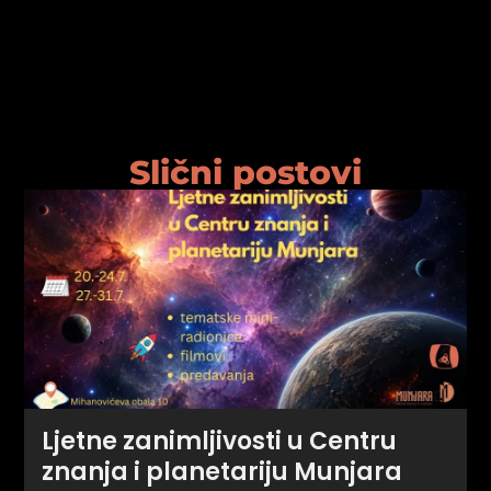
psiju
m
Slični postovi
psiju
Ljetne zanimljivosti u Centru
znanja i planetariju Munjara