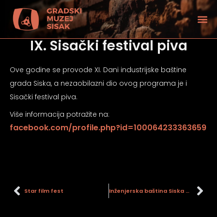
IX. Sisački festival piva
Ove godine se provode XI. Dani industrijske baštine
grada Siska, a nezaobilazni dio ovog programa je i
Sisački festival piva.
Više informacija potražite na:
facebook.com/profile.php?id=100064233363659
tećenjem vida
Star film fest
Inženjerska baština Siska – mostovi na starim razglednicama i fotografijama iz zbirki Gradskog muzeja Sisak