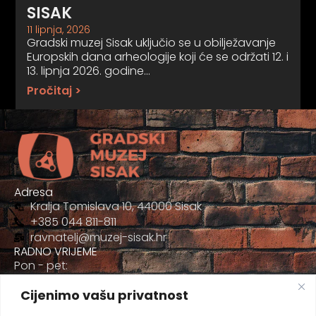
SISAK
11 lipnja, 2026
Gradski muzej Sisak uključio se u obilježavanje
Europskih dana arheologije koji će se održati 12. i
13. lipnja 2026. godine…
Pročitaj >
Adresa
Kralja Tomislava 10, 44000 Sisak
+385 044 811-811
ravnatelj@muzej-sisak.hr
RADNO VRIJEME
Pon - pet:
09:00 - 17:00
Cijenimo vašu privatnost
Sub
09:00-12:00