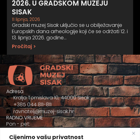
2026. U GRADSKOM MUZEJU
SISAK
11 lipnja, 2026
Gradski muzej Sisak uključio se u obilježavanje
Europskih dana arheologije koji će se održati 12. i
13. lipnja 2026. godine…
Pročitaj >
Adresa
Kralja Tomislava 10, 44000 Sisak
+385 044 811-811
ravnatelj@muzej-sisak.hr
RADNO VRIJEME
Pon - pet:
09:00 - 17:00
Cijenimo vašu privatnost
Sub