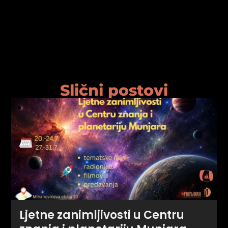
psiju
m
Slični postovi
psiju
Ljetne zanimljivosti u Centru