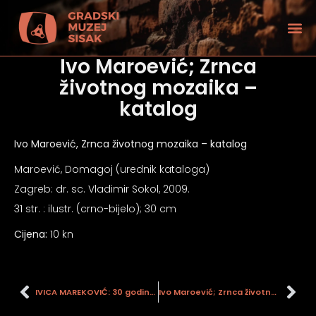
Ivo Maroević; Zrnca
životnog mozaika –
katalog
Ivo Maroević, Zrnca životnog mozaika – katalog
Maroević, Domagoj (urednik kataloga)
Zagreb: dr. sc. Vladimir Sokol, 2009.
31 str. : ilustr. (crno-bijelo); 30 cm
Cijena:
10 kn
tećenjem vida
IVICA MAREKOVIĆ: 30 godina stvaralaštva
Ivo Maroević; Zrnca životnog mozaika – monografija