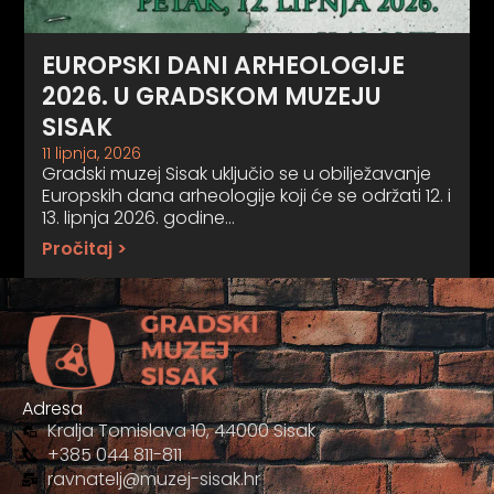
EUROPSKI DANI ARHEOLOGIJE
2026. U GRADSKOM MUZEJU
SISAK
11 lipnja, 2026
Gradski muzej Sisak uključio se u obilježavanje
Europskih dana arheologije koji će se održati 12. i
13. lipnja 2026. godine…
Pročitaj >
Adresa
Kralja Tomislava 10, 44000 Sisak
+385 044 811-811
ravnatelj@muzej-sisak.hr