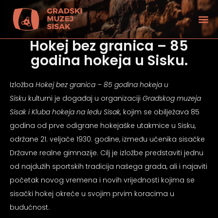
Hokej bez granica – 85
godina hokeja u Sisku.
Izložba
Hokej bez granica – 85 godina hokeja u
Sisku
kulturni je događaj u organizaciji
Gradskog muzeja
Sisak i Kluba hokeja na ledu Sisak,
kojim se obilježava 85
godina od prve odigrane hokejaške utakmice u Sisku,
održane 21. veljače 1930. godine, između učenika sisačke
Državne realne gimnazije. Cilj je izložbe predstaviti jednu
od najdužih sportskih tradicija našega grada, ali i najaviti
početak novog vremena i novih vrijednosti kojima se
tećenjem vida
sisački hokej okreće u svojim prvim koracima u
budućnost.