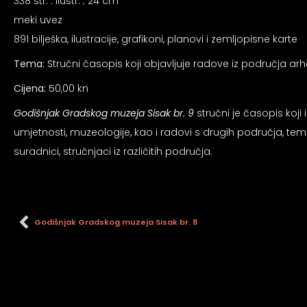
an profil za epilepsiju
338 str. : ilustr. ; 24 cm
meki uvez
891 bilješka, ilustracije, grafikoni, planovi i zemljopisne karte
prijateljski režim
Tema:
Stručni časopis koji objavljuje radove iz područja arheo
Cijena:
50,00 kn
 za slijepe
Godišnjak Gradskog muzeja Sisak br. 9
stručni je časopis koji 
umjetnosti, muzeologije, kao i radovi s drugih područja, tema
an režim za epilepsiju
suradnici, stručnjaci iz različitih područja.
Godišnjak Gradskog muzeja Sisak br. 8