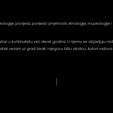
logije, povijesti, povijesti umjetnosti, etnologije, muzeologije i s
izlazi u kontinuitetu već devet godina. U njemu se objavljuju rado
tski vezani uz grad Sisak i njegovu bližu okolicu. Autori radova