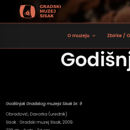
O muzeju
Zbirke / O
Godišn
Godišnjak Gradskog muzeja Sisak br. 9
 za osobe sa oštećenjem vida
Obradović, Davorka (urednik)
Sisak : Gradski muzej Sisak, 2009.