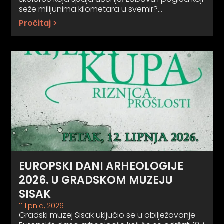
seže milijunima kilometara u svemir?…
Pročitaj >
EUROPSKI DANI ARHEOLOGIJE
2026. U GRADSKOM MUZEJU
SISAK
11 lipnja, 2026
Gradski muzej Sisak uključio se u obilježavanje