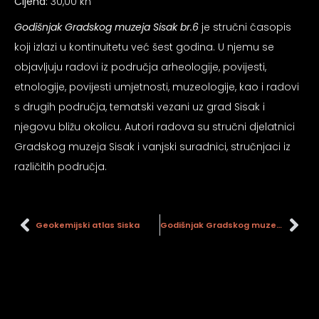
Cijena:
30,00 kn
psiju
Godišnjak Gradskog muzeja Sisak br.6
je stručni časopis
koji izlazi u kontinuitetu već šest godina. U njemu se
m
objavljuju radovi iz područja arheologije, povijesti,
etnologije, povijesti umjetnosti, muzeologije, kao i radovi
s drugih područja, tematski vezani uz grad Sisak i
njegovu bližu okolicu. Autori radova su stručni djelatnici
Gradskog muzeja Sisak i vanjski suradnici, stručnjaci iz
psiju
različitih područja.
Geokemijski atlas Siska
Godišnjak Gradskog muzeja Sisak br. 1