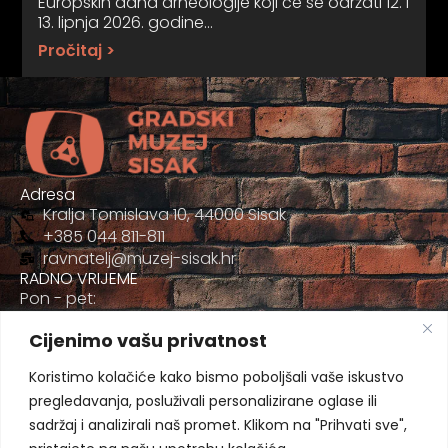
Europskih dana arheologije koji će se održati 12. i
13. lipnja 2026. godine…
Pročitaj >
Adresa
Kralja Tomislava 10, 44000 Sisak
+385 044 811-811
ravnatelj@muzej-sisak.hr
RADNO VRIJEME
Pon - pet:
09:00 - 17:00
Cijenimo vašu privatnost
Sub
09:00-12:00
Koristimo kolačiće kako bismo poboljšali vaše iskustvo
pregledavanja, posluživali personalizirane oglase ili
sadržaj i analizirali naš promet. Klikom na "Prihvati sve",